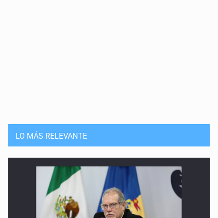
El recorte escolar que nadie pidió
11 de Mayo de 2026
El ‘burnout’ también se materna
4 de Mayo de 2026
La niña que pudo ser
27 de Abril de 2026
Leer sin atención: la derrota silenciosa
LO MÁS RELEVANTE
20 de Abril de 2026
No es cuota, es historia
13 de Abril de 2026
La violencia que estamos criando