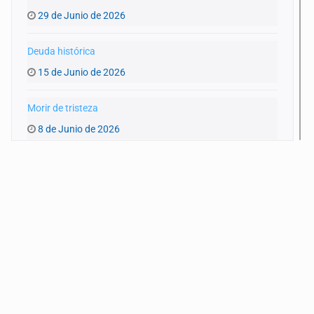
29 de Junio de 2026
Deuda histórica
15 de Junio de 2026
Morir de tristeza
8 de Junio de 2026
Matar al paso
1 de Junio de 2026
Daño Invisible
25 de Mayo de 2026
Infancias en riesgo… mientras el mundo celebra
18 de Mayo de 2026