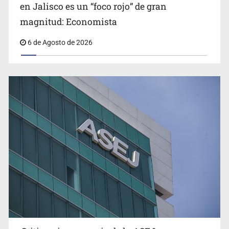
Congreso, de vacación y con varios pendientes
en Jalisco es un “foco rojo” de gran
magnitud: Economista
6 de Agosto de 2026