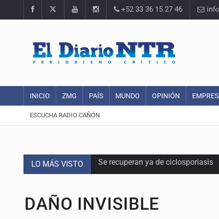
+52 33 36 15 27 46
inf
INICIO
ZMG
PAÍS
MUNDO
OPINIÓN
EMPRES
ESCUCHA RADIO CAÑÓN
LO MÁS VISTO
SCJN ordena al Congreso de Jalisc
Fiscalía exhuma 126 cuerpos de 3
DAÑO INVISIBLE
Al archivo la mitad de quejas contr