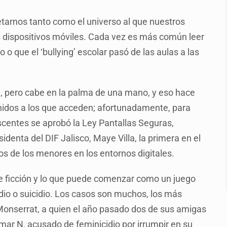
mputación en caso Eli Castro
tarnos tanto como el universo al que nuestros
alvi niega tala
 dispositivos móviles. Cada vez es más común leer
Feria Corazón de Artesano
o que el ‘bullying’ escolar pasó de las aulas a las
on 40 mdp
te’
e, pero cabe en la palma de una mano, y eso hace
enidos a los que acceden; afortunadamente, para
escentes se aprobó la Ley Pantallas Seguras,
denta del DIF Jalisco, Maye Villa, la primera en el
os de los menores en los entornos digitales.
e ficción y lo que puede comenzar como un juego
dio o suicidio. Los casos son muchos, los más
a Monserrat, a quien el año pasado dos de sus amigas
mar N, acusado de feminicidio por irrumpir en su