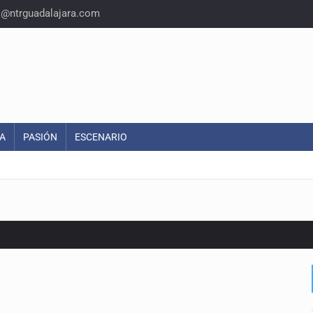
o@ntrguadalajara.com
A
PASIÓN
ESCENARIO
o eliminar la adopción simple
2 fosas
a el Siapa