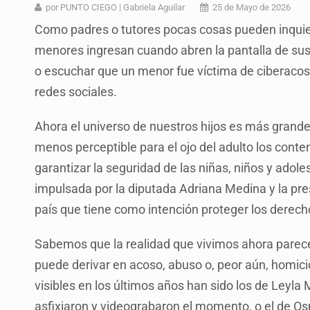
Ya hay solicitud de audiencia de i
por PUNTO CIEGO | Gabriela Aguilar
25 de Mayo de 2026
Como padres o tutores pocas cosas pueden inquie
Vecinos acusan retiro de árboles; Ij
menores ingresan cuando abren la pantalla de sus
Buscan mantener tradiciones con 
o escuchar que un menor fue víctima de ciberacoso 
Apoyarán a mujeres con cáncer c
redes sociales.
La evolución tiene nombre: ‘SuperAr
Ahora el universo de nuestros hijos es más grand
Quinto Patio
menos perceptible para el ojo del adulto los cont
garantizar la seguridad de las niñas, niños y adol
Se recuperan ya de ciclosporiasis
impulsada por la diputada Adriana Medina y la presi
país que tiene como intención proteger los derech
Sabemos que la realidad que vivimos ahora parec
puede derivar en acoso, abuso o, peor aún, homici
visibles en los últimos años han sido los de Leyl
asfixiaron y videograbaron el momento, o el de Os