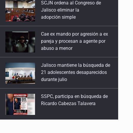
SCJN ordena al Congreso de
20 de Abril de 2026
Jalisco eliminar la
adopción simple
No es cuota, es historia
13 de Abril de 2026
Cae ex mando por agresión a ex
pareja y procesan a agente por
La violencia que estamos criando
abuso a menor
30 de Marzo de 2026
Jalisco mantiene la búsqueda de
Discriminación desde el estrado
21 adolescentes desaparecidos
23 de Marzo de 2026
durante julio
Los otros 364 días
SSPC, participa en búsqueda de
9 de Marzo de 2026
Ricardo Cabezas Talavera
Del streaming a las calles incendiadas
2 de Marzo de 2026
Al archivo la mitad de quejas