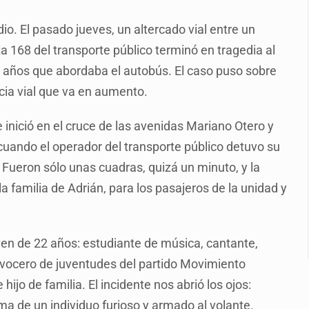
ca sobre derechos de las audiencias
io. El pasado jueves, un altercado vial entre un
cuelas militarizadas
ta 168 del transporte público terminó en tragedia al
al fracking en México
22 años que abordaba el autobús. El caso puso sobre
n cohete de SpaceX impactaron en la Luna
cia vial que va en aumento.
 con una segunda temporada
inició en el cruce de las avenidas Mariano Otero y
ica al Mundial sub 20
cuando el operador del transporte público detuvo su
Fueron sólo unas cuadras, quizá un minuto, y la
del CJNG y decomisan 2.5 toneladas de metanfetamina
 familia de Adrián, para los pasajeros de la unidad y
ven de 22 años: estudiante de música, cantante,
 vocero de juventudes del partido Movimiento
jo de familia. El incidente nos abrió los ojos:
ma de un individuo furioso y armado al volante.