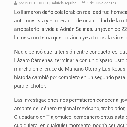
Sheinbaum defiende consulta públi
por PUNTO CIEGO | Gabriela Aguilar
1 de Junio de 2026
Lo llamaron daño colateral; en realidad fue homicid
SEP permitirá regularización de es
automovilista y el operador de una unidad de la ru
Comité de expertos abre la puerta 
arrebatarle la vida a Adrián Salinas, un joven de 
LA NASA confirma que restos de u
la mesa un tema que nos incluye a todos: la violen
'Nadie nos va a extrañar' regresa
Nadie pensó que la tensión entre conductores, que 
México golea a Panamá y se clasif
Lázaro Cárdenas, terminaría con un disparo justo 
marcha en el cruce de Mariano Otero y Las Rosas. 
Desarticulan en Cataluña célula 
historia cambió por completo en un segundo para la
para el chofer.
Las investigaciones nos permitieron conocer al jo
amante del género regional mexicano, trabajador,
Ciudadano en Tlajomulco, compañero entusiasta e hi
cualquiera, en cualquier momento, podría ser vícti