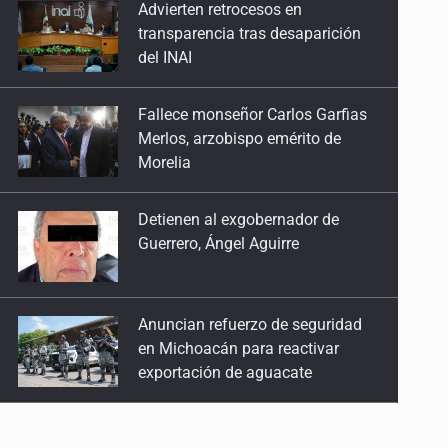
Fallece monseñor Carlos Garfias
20 de Abril de 2026
Merlos, arzobispo emérito de
Morelia
No es cuota, es historia
13 de Abril de 2026
Detienen al exgobernador de
Guerrero, Ángel Aguirre
La violencia que estamos criando
30 de Marzo de 2026
Anuncian refuerzo de seguridad
Discriminación desde el estrado
en Michoacán para reactivar
23 de Marzo de 2026
exportación de aguacate
Los otros 364 días
Sheinbaum defiende consulta
9 de Marzo de 2026
pública sobre derechos de las
audiencias
Del streaming a las calles incendiadas
2 de Marzo de 2026
SEP permitirá regularización de