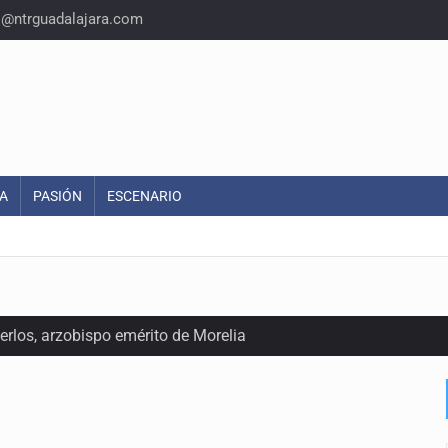
o@ntrguadalajara.com
A
PASIÓN
ESCENARIO
rlos, arzobispo emérito de Morelia
ro, Ángel Aguirre
 Michoacán para reactivar exportación de aguacate