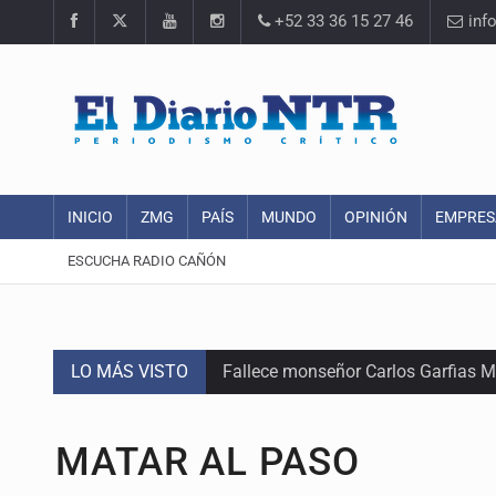
+52 33 36 15 27 46
inf
INICIO
ZMG
PAÍS
MUNDO
OPINIÓN
EMPRES
ESCUCHA RADIO CAÑÓN
LO MÁS VISTO
Fallece monseñor Carlos Garfias Me
Detienen al exgobernador de Guerre
MATAR AL PASO
Anuncian refuerzo de seguridad en