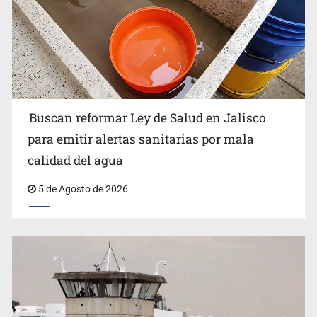
Buscan reformar Ley de Salud en Jalisco
Citarían a Medrano si persiste falta de diálogo con
para emitir alertas sanitarias por mala
vecinos de Mirador San Isidro
calidad del agua
5 de Agosto de 2026