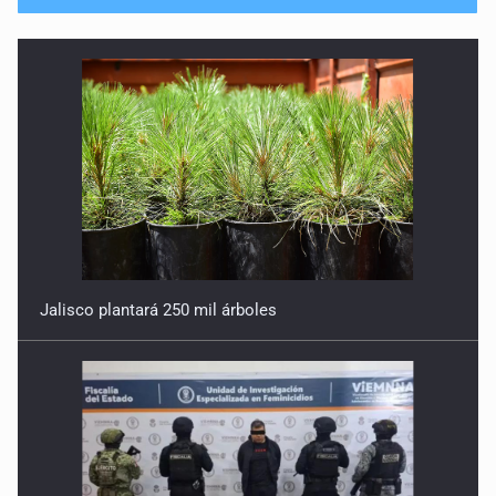
No hay problema de salud
11 de Julio de 2026
Detienen en Tlajomulco a hombre con dos armas de fuego
y más de 50 cartuchos
10 de Julio de 2026
Instalan mesa de seguridad para conductores de ERT
9 de Julio de 2026
Jalisco plantará 250 mil árboles
Que tiradero
10 de Julio de 2026
Detienen a conductor por amenazar con arma tras
incidente vial