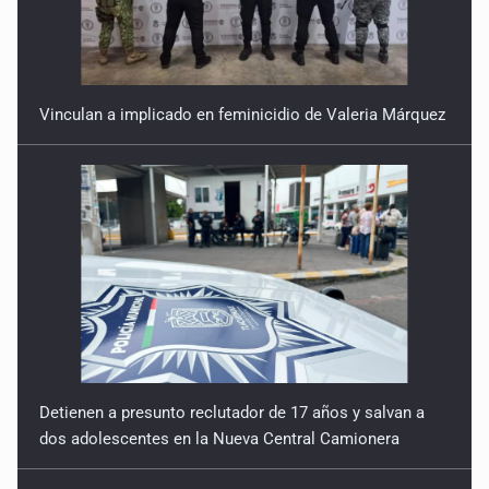
9 de Julio de 2026
Reactivarán contraflujo en López Mateos Sur a partir del
13 de julio
Vinculan a implicado en feminicidio de Valeria Márquez
9 de Julio de 2026
Y no se enoje con el FBI
9 de Julio de 2026
Lo que quedó del mundial
8 de Julio de 2026
Hombre es investigado por ser autor intelectual del
feminicidio de su madre
Detienen a presunto reclutador de 17 años y salvan a
7 de Julio de 2026
dos adolescentes en la Nueva Central Camionera
A ver cuántos quedan