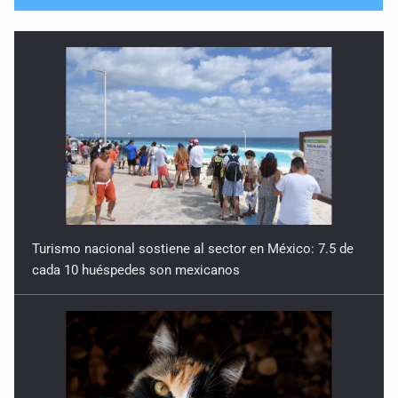
No hay problema de salud
11 de Julio de 2026
Detienen en Tlajomulco a hombre con dos armas de fuego
y más de 50 cartuchos
10 de Julio de 2026
Instalan mesa de seguridad para conductores de ERT
9 de Julio de 2026
Turismo nacional sostiene al sector en México: 7.5 de
cada 10 huéspedes son mexicanos
Que tiradero
10 de Julio de 2026
Detienen a conductor por amenazar con arma tras
incidente vial