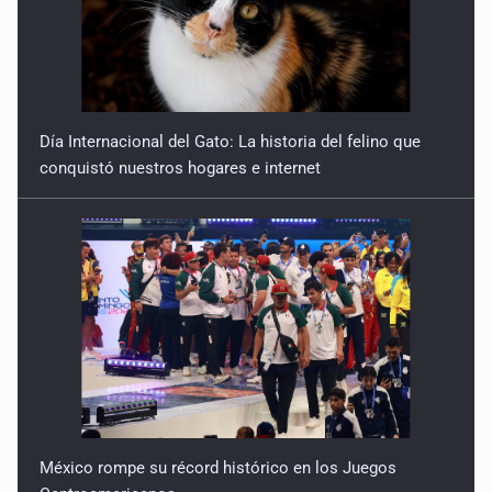
9 de Julio de 2026
Reactivarán contraflujo en López Mateos Sur a partir del
13 de julio
9 de Julio de 2026
Día Internacional del Gato: La historia del felino que
conquistó nuestros hogares e internet
Y no se enoje con el FBI
9 de Julio de 2026
Lo que quedó del mundial
8 de Julio de 2026
Hombre es investigado por ser autor intelectual del
feminicidio de su madre
7 de Julio de 2026
México rompe su récord histórico en los Juegos
A ver cuántos quedan