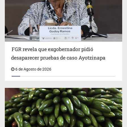
FGR revela que exgobernador pidió
Kershenobich descarta brote de ciclosporiasis en
desaparecer pruebas de caso Ayotzinapa
México
6 de Agosto de 2026