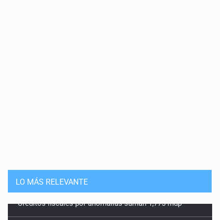
Cortina de hubo
20 de Julio de 2026
Solución
15 de Julio de 2026
Que nadie cree
14 de Julio de 2026
Pleito banal
13 de Julio de 2026
Guerra de lodo
13 de Julio de 2026
LO MÁS RELEVANTE
No hay problema de salud
11 de Julio de 2026