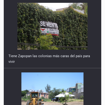
Detienen en Tlajomulco a hombre con dos armas de fuego
y más de 50 cartuchos
10 de Julio de 2026
Instalan mesa de seguridad para conductores de ERT
9 de Julio de 2026
Tiene Zapopan las colonias más caras del país para
vivir
Que tiradero
10 de Julio de 2026
Detienen a conductor por amenazar con arma tras
incidente vial
9 de Julio de 2026
Reactivarán contraflujo en López Mateos Sur a partir del