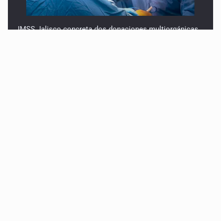
IMSS Jalisco concreta dos donaciones multiorgánicas
Anuncian actividades por Mes de Juventudes