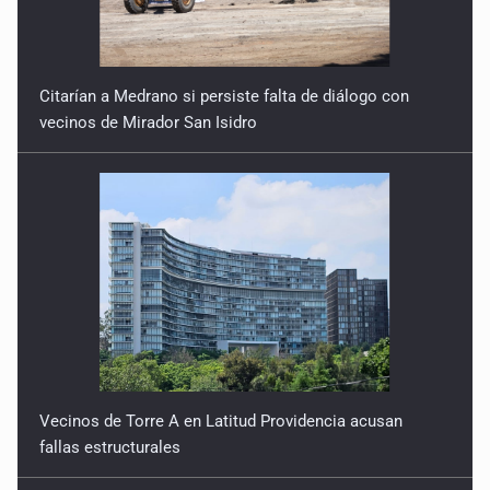
13 de julio
9 de Julio de 2026
Citarían a Medrano si persiste falta de diálogo con
vecinos de Mirador San Isidro
Y no se enoje con el FBI
9 de Julio de 2026
Lo que quedó del mundial
8 de Julio de 2026
Hombre es investigado por ser autor intelectual del
feminicidio de su madre
7 de Julio de 2026
Vecinos de Torre A en Latitud Providencia acusan
A ver cuántos quedan
fallas estructurales
7 de Julio de 2026