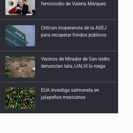
feminicidio de Valeria Márquez
Critican inoperancia de la ASEJ
para recuperar fondos públicos
Vecinos de Mirador de San Isidro
denuncian tala; IJALVI lo niega
EUA investiga salmonela en
jalapeños mexicanos
Proponen consulta popular por
desarrollo de vivienda en Mirador