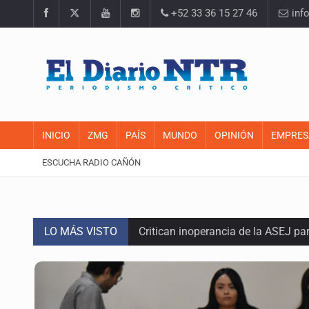
+52 33 36 15 27 46
inf
INICIO
ZMG
PAÍS
MUNDO
OPINIÓN
EMPRES
ESCUCHA RADIO CAÑÓN
LO MÁS VISTO
Critican inoperancia de la ASEJ pa
Catean centro de operaciones de f
Ex policía es detenido por agresió