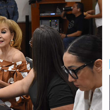
enuncian tala; IJALVI lo niega
ión en Balcones de Oblatos
ardo Cabezas Talavera
rrollo de vivienda en Mirador de San Isidro
o de Valeria Márquez
re los asuntos pendientes del Congreso
 deudores en Jalisco es un “foco rojo” de gran magnitud: Econo