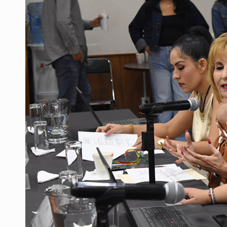
Vecinos de Mirador de San Isidro d
Reporta 627 acciones tras inundac
Fiscalía continúa búsqueda de Ric
Proponen consulta popular por desa
Buscan a otros tres por feminicidi
Fiscalías, SIAPA y transporte, ent
Que el IPEJAL encabece la lista de