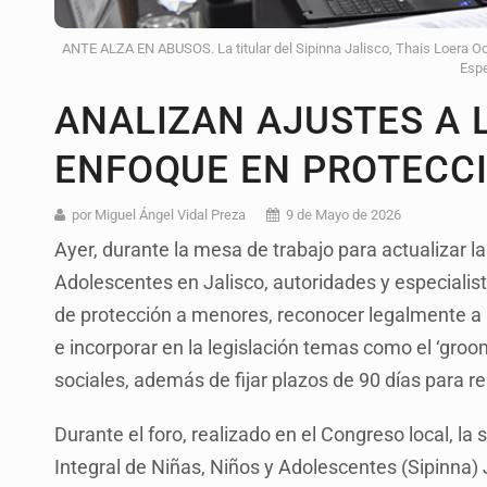
ANTE ALZA EN ABUSOS. La titular del Sipinna Jalisco, Thais Loera Och
Espe
ANALIZAN AJUSTES A 
ENFOQUE EN PROTECC
por Miguel Ángel Vidal Preza
9 de Mayo de 2026
Ayer, durante la mesa de trabajo para actualizar 
Adolescentes en Jalisco, autoridades y especialis
de protección a menores, reconocer legalmente a
e incorporar en la legislación temas como el ‘groom
sociales, además de fijar plazos de 90 días para re
Durante el foro, realizado en el Congreso local, la
Integral de Niñas, Niños y Adolescentes (Sipinna) 