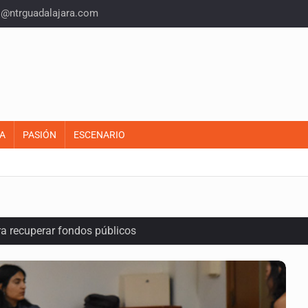
o@ntrguadalajara.com
A
PASIÓN
ESCENARIO
ra recuperar fondos públicos
raude inmobiliario en Zapopan
n y amenzas contra su pareja