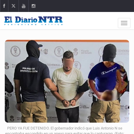
PERO YA FUE DETENIDO. El gobernador indicó que Luis Antonio N se
encontraba escondido en un anexo para evitar que lo capturaran. (Foto: