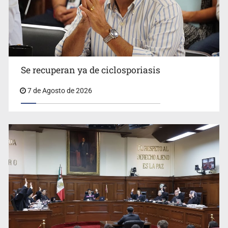
Se recuperan ya de ciclosporiasis
UdeG convierte residuos de agave en biotextil
7 de Agosto de 2026