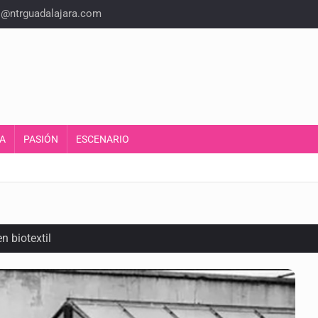
o@ntrguadalajara.com
A
PASIÓN
ESCENARIO
n biotextil