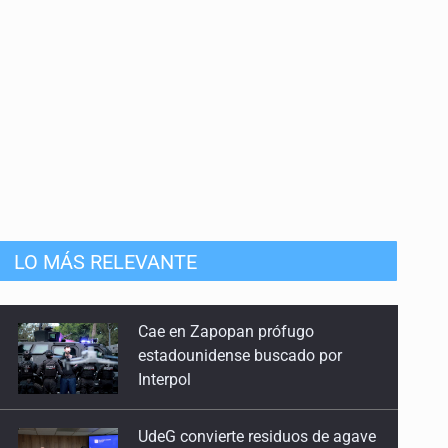
LO MÁS RELEVANTE
UdeG convierte residuos de agave
en biotextil
Fiscalía exhuma 126 cuerpos de