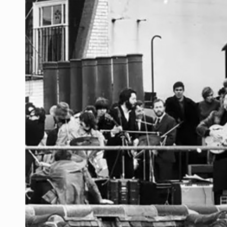
SCJN ordena al Congreso de Jalisc
Fiscalía exhuma 126 cuerpos de 3
Al archivo la mitad de quejas contr
Ya hay solicitud de audiencia de i
Vecinos acusan retiro de árboles; Ij
Buscan mantener tradiciones con 
Cae en Zapopan prófugo estadouni