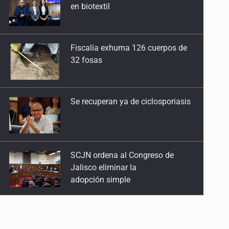
32 fosas
Se recuperan ya de ciclosporiasis
SCJN ordena al Congreso de
Jalisco eliminar la
adopción simple
Cae ex mando por agresión a ex
pareja y procesan a agente por
abuso a menor
Jalisco mantiene la búsqueda de
21 adolescentes desaparecidos