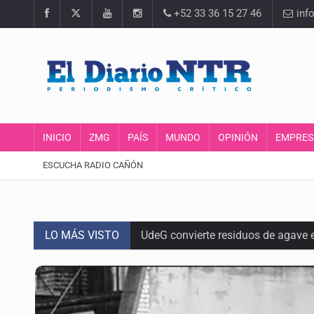
+52 33 36 15 27 46
inf
INICIO
ZMG
PAÍS
MUNDO
OPINIÓN
EMPRES
ESCUCHA RADIO CAÑÓN
LO MÁS VISTO
UdeG convierte residuos de agave e
Quinto Patio
Se recuperan ya de ciclosporiasis