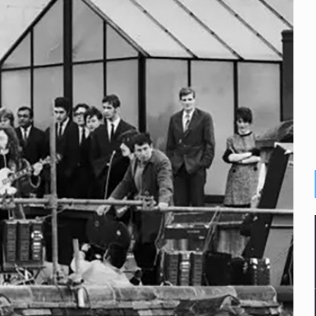
o eliminar la adopción simple
2 fosas
a el Siapa
mputación en caso Eli Castro
alvi niega tala
Feria Corazón de Artesano
dense buscado por Interpol