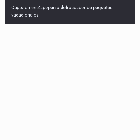
Capturan en Zapopan a defraudador de paquetes
vacacionales
Asesinan a balazos a un hombre en Tlajomulco