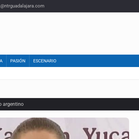
o@ntrguadalajara.com
A
PASIÓN
ESCENARIO
o argentino
iones de aguacate en Michoacán
inal y obtiene el boleto a los Juegos Olímpicos