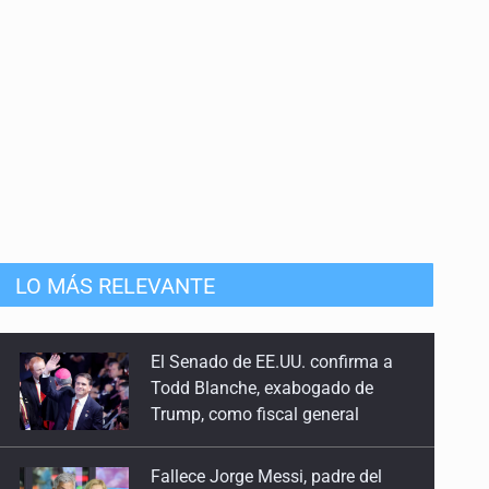
LO MÁS RELEVANTE
Fallece Jorge Messi, padre del
astro argentino
EU reanudará este sábado