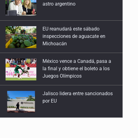
inspecciones de aguacate en
Michoacán
México vence a Canadá, pasa a
la final y obtiene el boleto a los
Juegos Olímpicos
Jalisco lidera entre sancionados
por EU
Exigen con protesta
atender desaparición de menores
Procesan a el “R1”, presunto líder
criminal en Jalisco y Michoacán