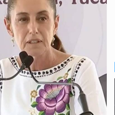
or EU
colonias
s sordas en Zapopan
vias en Oblatos
 muerte
dd Blanche, exabogado de Trump, como fiscal general