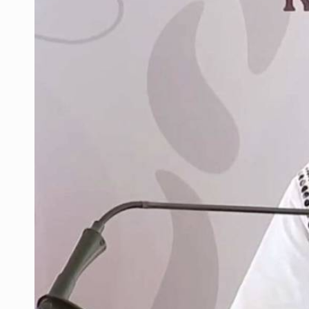
Quinto Patio
Jalisco lidera entre sancionados p
Avalan rebaja del Siapa para 203 
Realizan primera boda de persona
Entrega apoyos a afectados por llu
Accidentes resaltan en causas de
El Senado de EE.UU. confirma a To