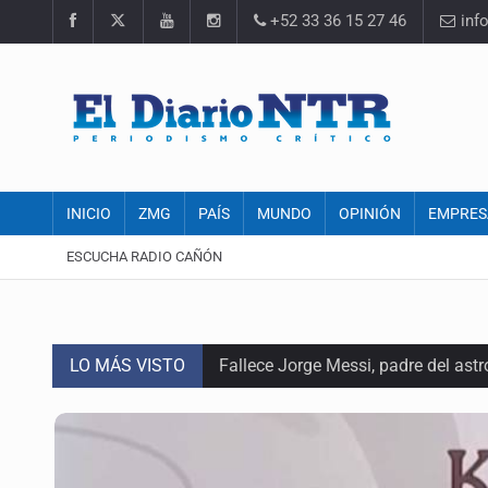
+52 33 36 15 27 46
inf
INICIO
ZMG
PAÍS
MUNDO
OPINIÓN
EMPRES
ESCUCHA RADIO CAÑÓN
LO MÁS VISTO
Fallece Jorge Messi, padre del astr
EU reanudará este sábado inspecc
México vence a Canadá, pasa a la f