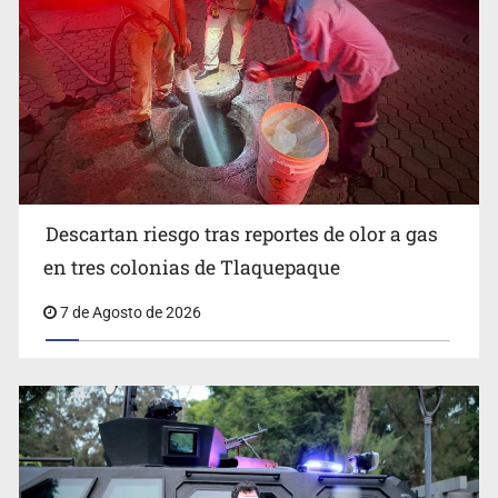
Descartan riesgo tras reportes de olor a gas
en tres colonias de Tlaquepaque
Motociclista fue perseguido y asesinado frente a un
7 de Agosto de 2026
templo en Guadalajara