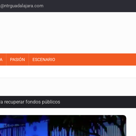
o@ntrguadalajara.com
A
PASIÓN
ESCENARIO
ra recuperar fondos públicos
arios en Zapopan
n y amenzas contra su pareja