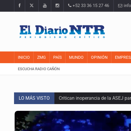
+52 33 36 15 27 46
inf
INICIO
ZMG
PAÍS
MUNDO
OPINIÓN
EMPRES
ESCUCHA RADIO CAÑÓN
LO MÁS VISTO
Critican inoperancia de la ASEJ pa
Catean centro de fraudes inmobili
Ex policía es detenido por agresió