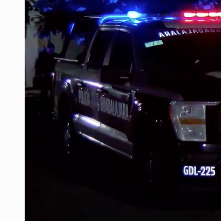
Vecinos de Mirador de San Isidro d
Reporta 627 acciones tras inundac
SSPC, participa en búsqueda de R
Proponen consulta popular por desa
Identifican a más implicados en cr
Capturan a secuestradora buscad
Que el IPEJAL encabece la lista de