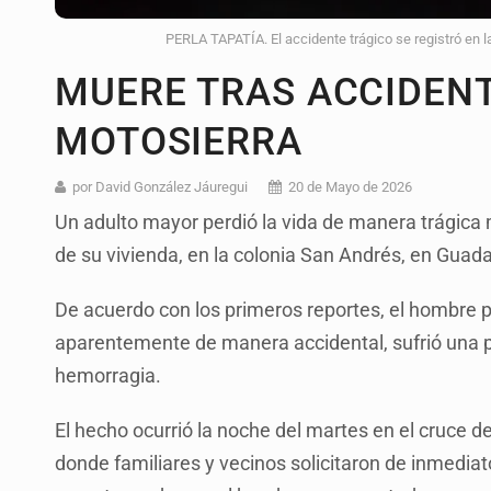
PERLA TAPATÍA. El accidente trágico se registró en l
MUERE TRAS ACCIDEN
MOTOSIERRA
por David González Jáuregui
20 de Mayo de 2026
Un adulto mayor perdió la vida de manera trágica m
de su vivienda, en la colonia San Andrés, en Guada
De acuerdo con los primeros reportes, el hombre 
aparentemente de manera accidental, sufrió una p
hemorragia.
El hecho ocurrió la noche del martes en el cruce de
donde familiares y vecinos solicitaron de inmedia