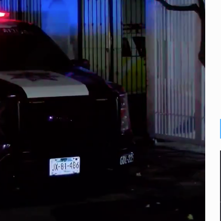
enuncian tala; IJALVI lo niega
ión en Balcones de Oblatos
icardo Cabezas Talavera
rrollo de vivienda en Mirador de San Isidro
imen de Valeria
a desde 2012
 deudores en Jalisco es un “foco rojo” de gran magnitud: Econo