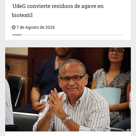
UdeG convierte residuos de agave en
Cae en Zapopan prófugo estadounidense buscado por
biotextil
Interpol
7 de Agosto de 2026