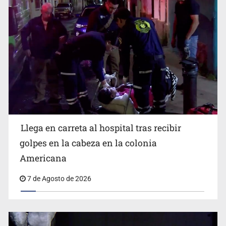
Llega en carreta al hospital tras recibir
Balean a hombre en calles de la colonia Buenos Aires;
detonación alarma a vecinos
golpes en la cabeza en la colonia
Americana
7 de Agosto de 2026