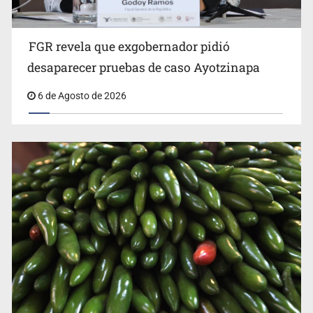
FGR revela que exgobernador pidió
Kershenobich descarta brote de ciclosporiasis en
desaparecer pruebas de caso Ayotzinapa
México
6 de Agosto de 2026