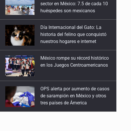
historia del felino que conquistó
nuestros hogares e internet
México rompe su récord histórico
en los Juegos Centroamericanos
OPS alerta por aumento de casos
de sarampión en México y otros
tres países de Ámerica
Ayotzinapa: A casi 12 años, entre
juicios a exfuncionarios y la fuga
de Tomás Zerón
Caen en Zapopan 'El Ruso',
objetivo prioritario por homicidios