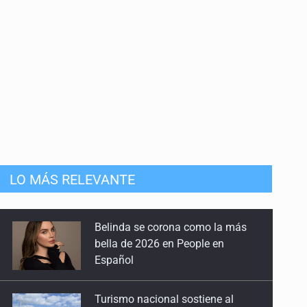
LO MÁS RELEVANTE
Turismo nacional sostiene al
sector en México: 7.5 de cada 10
huéspedes son mexicanos
Día Internacional del Gato: La