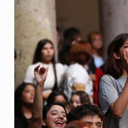
OPS alerta por aumento de casos d
Ayotzinapa: A casi 12 años, entre 
Caen en Zapopan 'El Ruso', objetiv
Pide regidora investigar dictámene
Ciclosporiasis no representa un r
Detienen en CDMX a Guadalupe “N”
Belinda se corona como la más bel