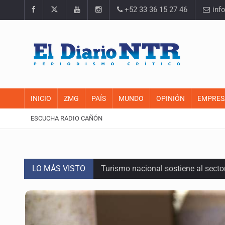
+52 33 36 15 27 46
inf
INICIO
ZMG
PAÍS
MUNDO
OPINIÓN
EMPRES
ESCUCHA RADIO CAÑÓN
LO MÁS VISTO
Turismo nacional sostiene al sect
Día Internacional del Gato: La hist
México rompe su récord histórico 