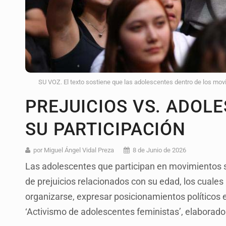
SU VOZ. El texto sostiene que las adolescentes dentro de los mov
PREJUICIOS VS. ADOL
SU PARTICIPACIÓN
por Miguel Ángel Vidal Preza
8 de Junio de 2026
Las adolescentes que participan en movimientos s
de prejuicios relacionados con su edad, los cuale
organizarse, expresar posicionamientos políticos e 
‘Activismo de adolescentes feministas’, elaborad