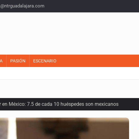
o@ntrguadalajara.com
A
PASIÓN
ESCENARIO
or en México: 7.5 de cada 10 huéspedes son mexicanos
oria del felino que conquistó nuestros hogares e internet
en los Juegos Centroamericanos