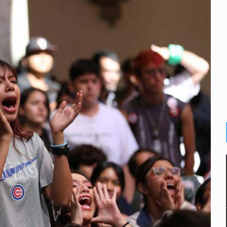
e sarampión en México y otros tres países de Ámerica
juicios a exfuncionarios y la fuga de Tomás Zerón
o prioritario por homicidios en Playa del Carmen
s y desalojo de vecinos en Mirador de San Isidro
iesgo epidemiológico masivo
 por huachicol
la de 2026 en People en Español