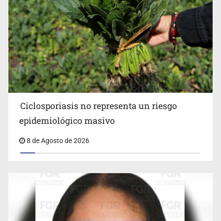
Pide regidora investigar dictámenes y desalojo de
vecinos en Mirador de San Isidro
Ciclosporiasis no representa un riesgo
epidemiológico masivo
8 de Agosto de 2026