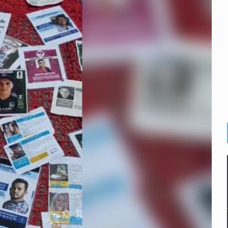
enuncian tala; IJALVI lo niega
ión en Balcones de Oblatos
ardo Cabezas Talavera
rrollo de vivienda en Mirador de San Isidro
o de Valeria Márquez
re los asuntos pendientes del Congreso
 deudores en Jalisco es un “foco rojo” de gran magnitud: Econo