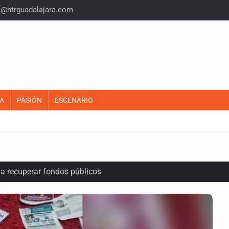
o@ntrguadalajara.com
A
PASIÓN
ESCENARIO
ra recuperar fondos públicos
raude inmobiliario en Zapopan
n y amenzas contra su pareja