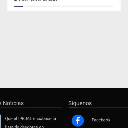
s Noticias
Síguenos
Que el IPEJAL encabece la
Facebook
lista de deudores en