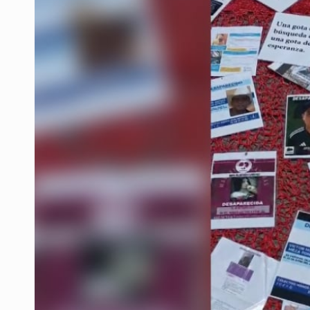
Vecinos de Mirador de San Isidro d
Reporta 627 acciones tras inundac
Fiscalía continúa búsqueda de Ric
Proponen consulta popular por desa
Buscan a otros tres por feminicidi
Fiscalías, SIAPA y transporte, ent
Que el IPEJAL encabece la lista de