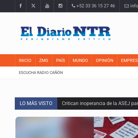
+52 33 36 15 27 46
inf
INICIO
ZMG
PAÍS
MUNDO
OPINIÓN
EMPRES
ESCUCHA RADIO CAÑÓN
LO MÁS VISTO
Critican inoperancia de la ASEJ pa
Catean centro de operaciones de f
Ex policía es detenido por agresió