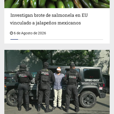
Investigan brote de salmonela en EU
vinculado a jalapeños mexicanos
FGR revela que exgobernador pidió desaparecer pruebas
6 de Agosto de 2026
de caso Ayotzinapa