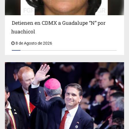
Detienen en CDMX a Guadalupe “N” por
Ciclosporiasis no representa un riesgo epidemiológico
masivo
huachicol
8 de Agosto de 2026