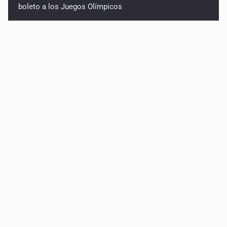
boleto a los Juegos Olímpicos
Jalisco lidera entre sancionados por EU