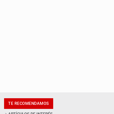
Capturan a secuestradora buscada desde 2012
Catean centro de fraudes inmobiliarios en Zapopan
TE RECOMENDAMOS