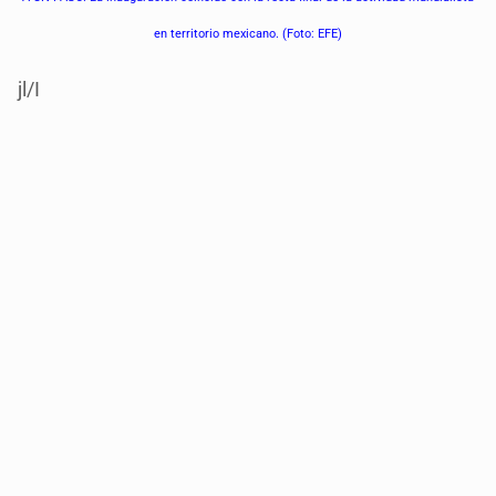
en territorio mexicano. (Foto: EFE)
jl/I