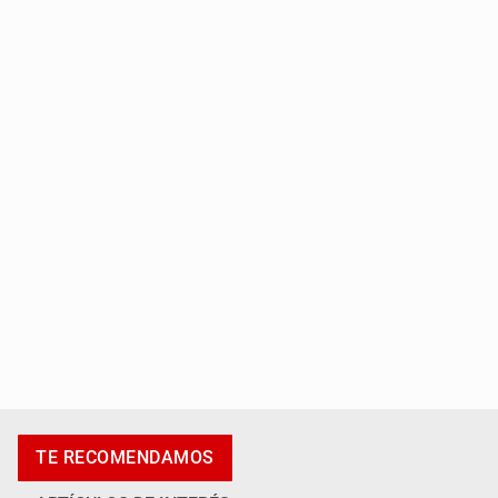
Titular de Ipejal es aún directivo de un banco
Promueven destinos de Jalisco para turismo LGBTIQ+
TE RECOMENDAMOS