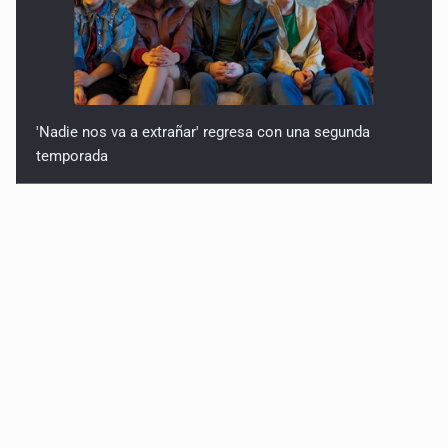
'Nadie nos va a extrañar' regresa con una segunda
temporada
México golea a Panamá y se clasifica al Mundial sub 20