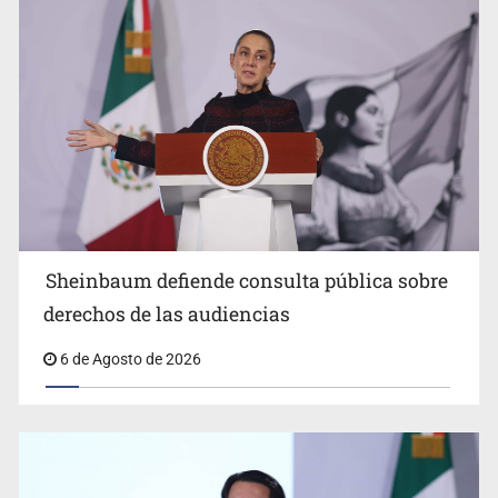
Sheinbaum anuncia refuerzo de seguridad en
Sheinbaum defiende consulta pública sobre
Michoacán para reactivar exportación de aguacate
derechos de las audiencias
6 de Agosto de 2026