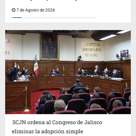
Se recuperan ya de ciclosporiasis
UdeG convierte residuos de agave en biotextil
7 de Agosto de 2026
SCJN ordena al Congreso de Jalisco