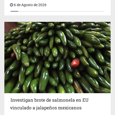
Desarticulan en Cataluña célula del CJNG y decomisan
2.5 toneladas de metanfetamina
Investigan brote de salmonela en EU
vinculado a jalapeños mexicanos
FGR revela que exgobernador pidió desaparecer pruebas
6 de Agosto de 2026
de caso Ayotzinapa