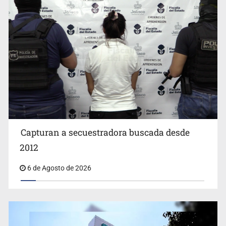
Capturan a secuestradora buscada desde
Cae ex mando por agresión a ex pareja y procesan a
agente por abuso a menor
2012
6 de Agosto de 2026