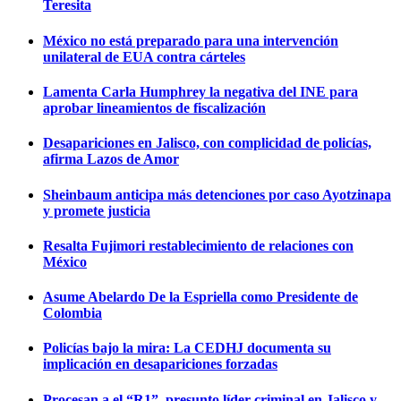
Teresita
México no está preparado para una intervención
unilateral de EUA contra cárteles
Lamenta Carla Humphrey la negativa del INE para
aprobar lineamientos de fiscalización
Desapariciones en Jalisco, con complicidad de policías,
afirma Lazos de Amor
Sheinbaum anticipa más detenciones por caso Ayotzinapa
y promete justicia
Resalta Fujimori restablecimiento de relaciones con
México
Asume Abelardo De la Espriella como Presidente de
Colombia
Policías bajo la mira: La CEDHJ documenta su
implicación en desapariciones forzadas
Procesan a el “R1”, presunto líder criminal en Jalisco y