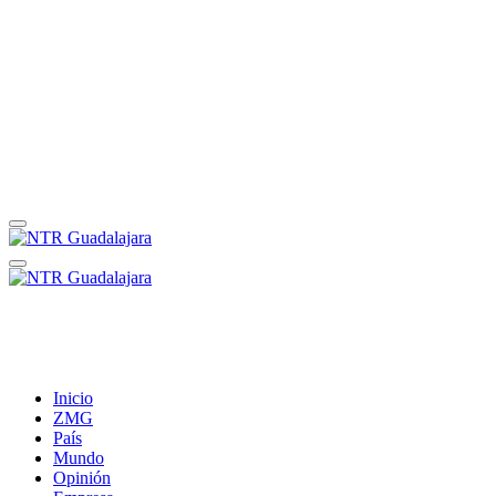
Inicio
ZMG
País
Mundo
Opinión