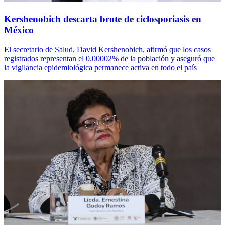
Kershenobich descarta brote de ciclosporiasis en
México
El secretario de Salud, David Kershenobich, afirmó que los casos
registrados representan el 0.00002% de la población y aseguró que
la vigilancia epidemiológica permanece activa en todo el país