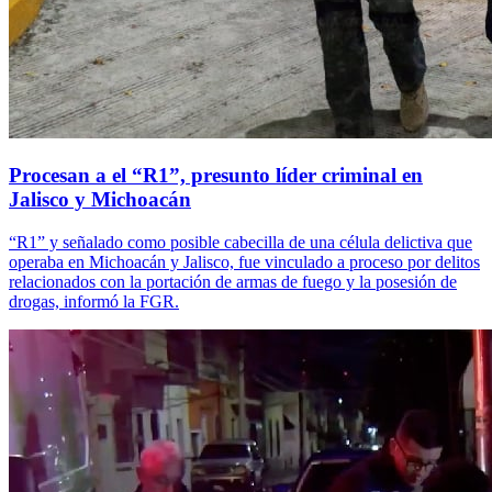
Procesan a el “R1”, presunto líder criminal en
Jalisco y Michoacán
“R1” y señalado como posible cabecilla de una célula delictiva que
operaba en Michoacán y Jalisco, fue vinculado a proceso por delitos
relacionados con la portación de armas de fuego y la posesión de
drogas, informó la FGR.