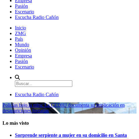
Empresa
Pasión
Escenario
Escucha Radio Cañón
Inicio
ZMG
País
Mundo
Opinión
Empresa
Pasión
Escenario
Escucha Radio Cañón
Policías bajo la mira: La CEDHJ documenta su implicación en
desapariciones forzadas
Lo más visto
Sorprende serpiente a mujer en su domicilio en Santa