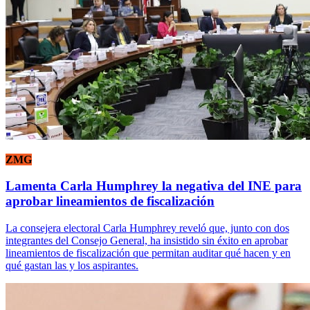
ZMG
Lamenta Carla Humphrey la negativa del INE para
aprobar lineamientos de fiscalización
La consejera electoral Carla Humphrey reveló que, junto con dos
integrantes del Consejo General, ha insistido sin éxito en aprobar
lineamientos de fiscalización que permitan auditar qué hacen y en
qué gastan las y los aspirantes.