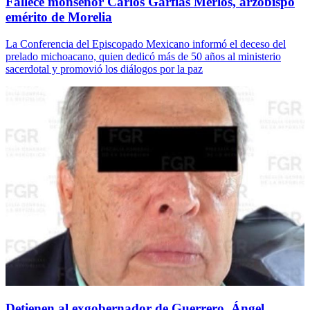
Fallece monseñor Carlos Garfias Merlos, arzobispo
emérito de Morelia
La Conferencia del Episcopado Mexicano informó el deceso del
prelado michoacano, quien dedicó más de 50 años al ministerio
sacerdotal y promovió los diálogos por la paz
Detienen al exgobernador de Guerrero, Ángel