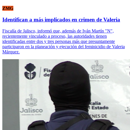
ZMG
Identifican a más implicados en crimen de Valeria
Fiscalía de Jalisco, informó que, además de Iván Martín "N",
recientemente vinculado a proceso, las autoridades tienen
identificadas entre dos y tres personas más que presuntamente
participaron en la planeación y ejecución del feminicidio de Valeria
Márquez.