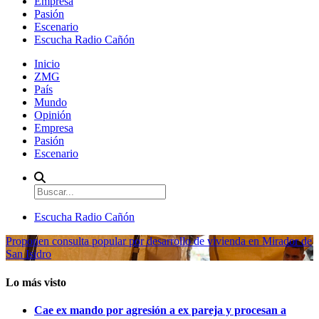
Empresa
Pasión
Escenario
Escucha Radio Cañón
Inicio
ZMG
País
Mundo
Opinión
Empresa
Pasión
Escenario
Escucha Radio Cañón
Proponen consulta popular por desarrollo de vivienda en Mirador de
San Isidro
Lo más visto
Cae ex mando por agresión a ex pareja y procesan a