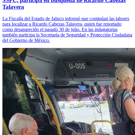
SSPC, participa en búsqueda de Ricardo Cabezas
Talavera
La Fiscalía del Estado de Jalisco informó que continúan las labores
para localizar a Ricardo Cabezas Talavera, quien fue reportado
como desaparecido el pasado 30 de julio. En las indagatorias
también participa la Secretaría de Seguridad y Protección Ciudadana
del Gobierno de México.