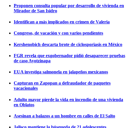
Proponen consulta popular por desarrollo de vivienda en
Mirador de San Isidro
Identifican a más implicados en crimen de Valeria
Congreso, de vacación y con varios pendientes
Kershenobich descarta brote de ciclosporiasis en México
FGR revela que exgobernador pidió desaparecer pruebas
de caso Ayotzinapa
EUA investiga salmonela en jalapeños mexicanos
Capturan en Zapopan a defraudador de paquetes
vacacionales
Adulto mayor pierde la vida en incendio de una vivienda
en Oblatos
Asesinan a balazos a un hombre en calles de El Salto
Jalisco mantiene la búsqueda de 21 adolescentes