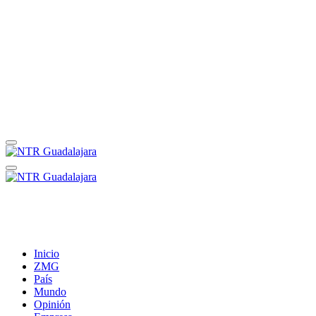
Inicio
ZMG
País
Mundo
Opinión