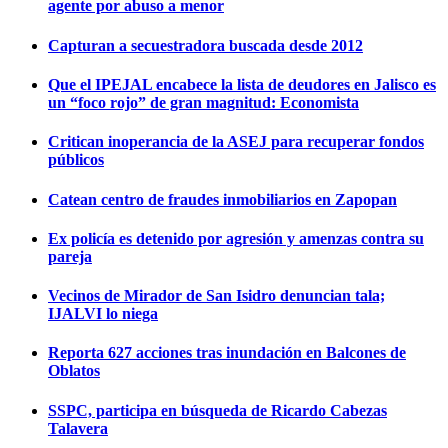
agente por abuso a menor
Capturan a secuestradora buscada desde 2012
Que el IPEJAL encabece la lista de deudores en Jalisco es
un “foco rojo” de gran magnitud: Economista
Critican inoperancia de la ASEJ para recuperar fondos
públicos
Catean centro de fraudes inmobiliarios en Zapopan
Ex policía es detenido por agresión y amenzas contra su
pareja
Vecinos de Mirador de San Isidro denuncian tala;
IJALVI lo niega
Reporta 627 acciones tras inundación en Balcones de
Oblatos
SSPC, participa en búsqueda de Ricardo Cabezas
Talavera