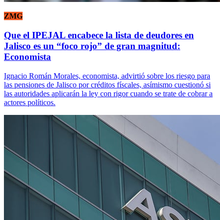
ZMG
Que el IPEJAL encabece la lista de deudores en
Jalisco es un “foco rojo” de gran magnitud:
Economista
Ignacio Román Morales, economista, advirtió sobre los riesgo para
las pensiones de Jalisco por créditos físcales, asímismo cuestionó si
las autoridades aplicarán la ley con rigor cuando se trate de cobrar a
actores políticos.