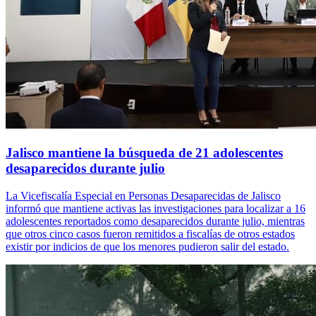
Jalisco mantiene la búsqueda de 21 adolescentes
desaparecidos durante julio
La Vicefiscalía Especial en Personas Desaparecidas de Jalisco
informó que mantiene activas las investigaciones para localizar a 16
adolescentes reportados como desaparecidos durante julio, mientras
que otros cinco casos fueron remitidos a fiscalías de otros estados
existir por indicios de que los menores pudieron salir del estado.