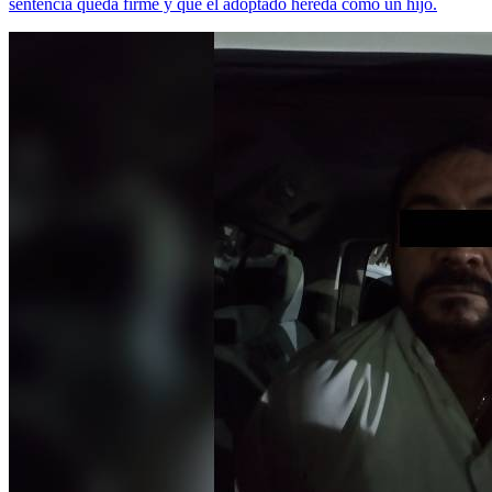
sentencia queda firme y que el adoptado hereda como un hijo.