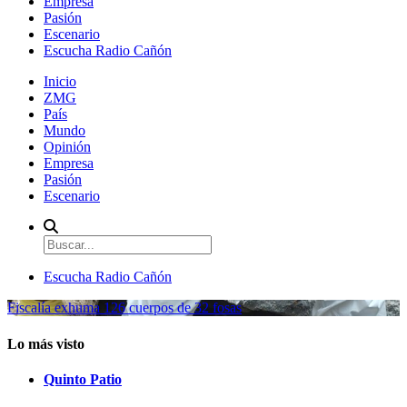
Empresa
Pasión
Escenario
Escucha Radio Cañón
Inicio
ZMG
País
Mundo
Opinión
Empresa
Pasión
Escenario
Escucha Radio Cañón
Fiscalía exhuma 126 cuerpos de 32 fosas
Lo más visto
Quinto Patio