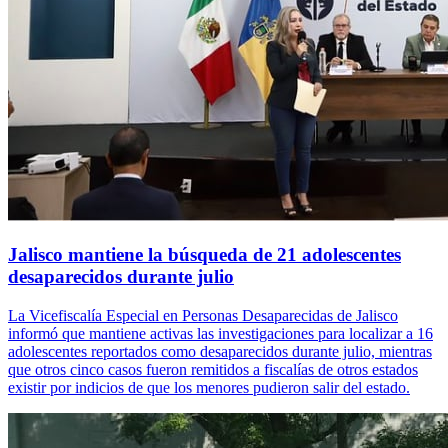
Jalisco mantiene la búsqueda de 21 adolescentes
desaparecidos durante julio
La Vicefiscalía Especial en Personas Desaparecidas de Jalisco
informó que mantiene activas las investigaciones para localizar a 16
adolescentes reportados como desaparecidos durante julio, mientras
que otros cinco casos fueron remitidos a fiscalías de otros estados
existir por indicios de que los menores pudieron salir del estado.