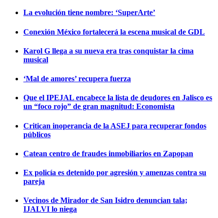
La evolución tiene nombre: ‘SuperArte’
Conexión México fortalecerá la escena musical de GDL
Karol G llega a su nueva era tras conquistar la cima
musical
‘Mal de amores’ recupera fuerza
Que el IPEJAL encabece la lista de deudores en Jalisco es
un “foco rojo” de gran magnitud: Economista
Critican inoperancia de la ASEJ para recuperar fondos
públicos
Catean centro de fraudes inmobiliarios en Zapopan
Ex policía es detenido por agresión y amenzas contra su
pareja
Vecinos de Mirador de San Isidro denuncian tala;
IJALVI lo niega