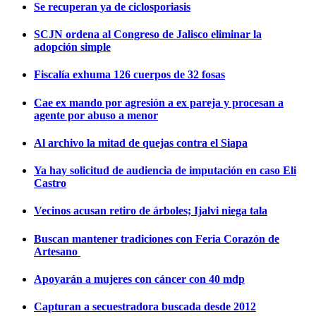
Se recuperan ya de ciclosporiasis
SCJN ordena al Congreso de Jalisco eliminar la
adopción simple
Fiscalía exhuma 126 cuerpos de 32 fosas
Cae ex mando por agresión a ex pareja y procesan a
agente por abuso a menor
Al archivo la mitad de quejas contra el Siapa
Ya hay solicitud de audiencia de imputación en caso Eli
Castro
Vecinos acusan retiro de árboles; Ijalvi niega tala
Buscan mantener tradiciones con Feria Corazón de
Artesano
Apoyarán a mujeres con cáncer con 40 mdp
Capturan a secuestradora buscada desde 2012