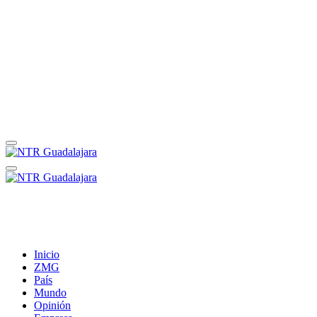
Inicio
ZMG
País
Mundo
Opinión