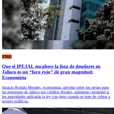
ZMG
Que el IPEJAL encabece la lista de deudores en
Jalisco es un “foco rojo” de gran magnitud:
Economista
Ignacio Román Morales, economista, advirtió sobre los riesgo para
las pensiones de Jalisco por créditos físcales, asímismo cuestionó si
las autoridades aplicarán la ley con rigor cuando se trate de cobrar a
actores políticos.