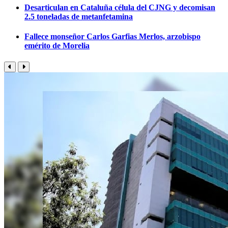
Desarticulan en Cataluña célula del CJNG y decomisan
2.5 toneladas de metanfetamina
Fallece monseñor Carlos Garfias Merlos, arzobispo
emérito de Morelia