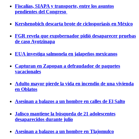
Fiscalías, SIAPA y transporte, entre los asuntos
pendientes del Congreso
Kershenobich descarta brote de ciclosporiasis en México
FGR revela que exgobernador pidió desaparecer pruebas
de caso Ayotzinapa
EUA investiga salmonela en jalapeños mexicanos
Capturan en Zapopan a defraudador de paquetes
vacacionales
Adulto mayor pierde la vida en incendio de una vivienda
en Oblatos
Asesinan a balazos a un hombre en calles de El Salto
Jalisco mantiene la búsqueda de 21 adolescentes
desaparecidos durante julio
Asesinan a balazos a un hombre en Tlajomulco