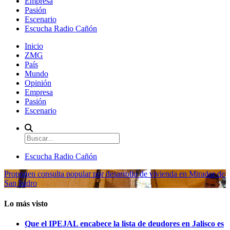
Empresa
Pasión
Escenario
Escucha Radio Cañón
Inicio
ZMG
País
Mundo
Opinión
Empresa
Pasión
Escenario
Escucha Radio Cañón
Proponen consulta popular por desarrollo de vivienda en Mirador de
San Isidro
Lo más visto
Que el IPEJAL encabece la lista de deudores en Jalisco es