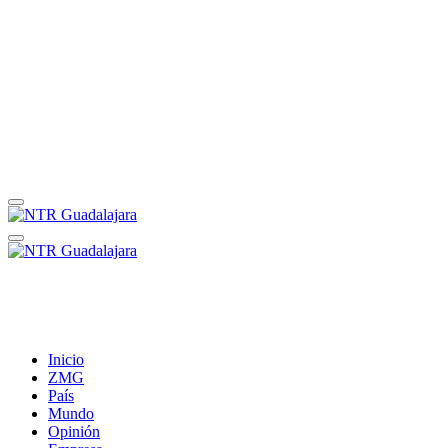
Inicio
ZMG
País
Mundo
Opinión