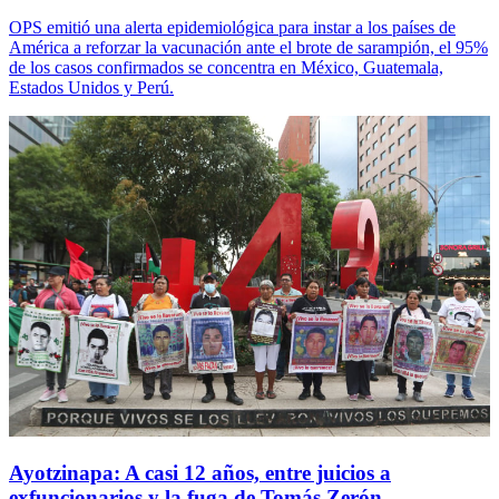
OPS emitió una alerta epidemiológica para instar a los países de
América a reforzar la vacunación ante el brote de sarampión, el 95%
de los casos confirmados se concentra en México, Guatemala,
Estados Unidos y Perú.
Ayotzinapa: A casi 12 años, entre juicios a
exfuncionarios y la fuga de Tomás Zerón