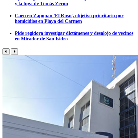
y la fuga de Tomás Zerón
Caen en Zapopan 'El Ruso', objetivo prioritario por
homicidios en Playa del Carmen
Pide regidora investigar dictámenes y desalojo de vecinos
en Mirador de San Isidro