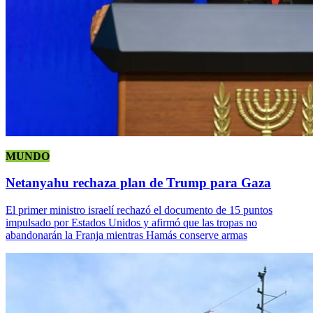
MUNDO
Netanyahu rechaza plan de Trump para Gaza
El primer ministro israelí rechazó el documento de 15 puntos
impulsado por Estados Unidos y afirmó que las tropas no
abandonarán la Franja mientras Hamás conserve armas