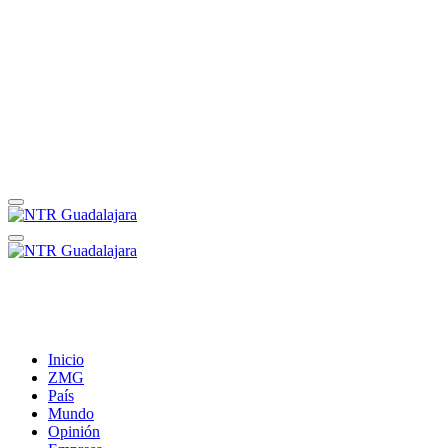
Inicio
ZMG
País
Mundo
Opinión