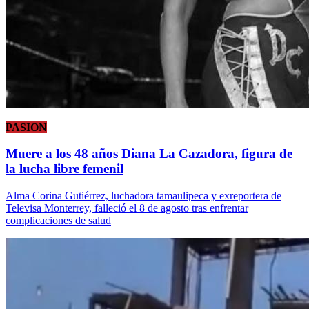
PASION
Muere a los 48 años Diana La Cazadora, figura de
la lucha libre femenil
Alma Corina Gutiérrez, luchadora tamaulipeca y exreportera de
Televisa Monterrey, falleció el 8 de agosto tras enfrentar
complicaciones de salud