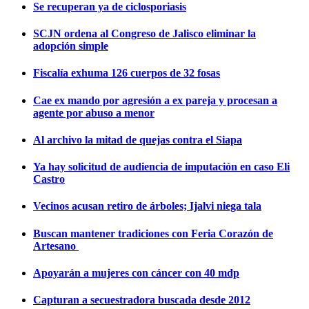
Se recuperan ya de ciclosporiasis
SCJN ordena al Congreso de Jalisco eliminar la
adopción simple
Fiscalía exhuma 126 cuerpos de 32 fosas
Cae ex mando por agresión a ex pareja y procesan a
agente por abuso a menor
Al archivo la mitad de quejas contra el Siapa
Ya hay solicitud de audiencia de imputación en caso Eli
Castro
Vecinos acusan retiro de árboles; Ijalvi niega tala
Buscan mantener tradiciones con Feria Corazón de
Artesano
Apoyarán a mujeres con cáncer con 40 mdp
Capturan a secuestradora buscada desde 2012