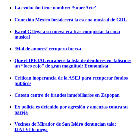
La evolución tiene nombre: ‘SuperArte’
Conexión México fortalecerá la escena musical de GDL
Karol G llega a su nueva era tras conquistar la cima
musical
‘Mal de amores’ recupera fuerza
Que el IPEJAL encabece la lista de deudores en Jalisco es
un “foco rojo” de gran magnitud: Economista
Critican inoperancia de la ASEJ para recuperar fondos
públicos
Catean centro de fraudes inmobiliarios en Zapopan
Ex policía es detenido por agresión y amenzas contra su
pareja
Vecinos de Mirador de San Isidro denuncian tala;
IJALVI lo niega