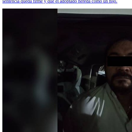
sentencia queda firme y que el adoptado hereda como un hijo.