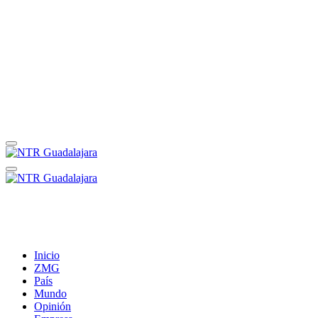
Inicio
ZMG
País
Mundo
Opinión