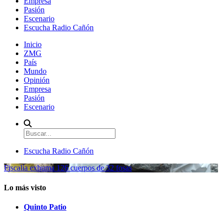
Empresa
Pasión
Escenario
Escucha Radio Cañón
Inicio
ZMG
País
Mundo
Opinión
Empresa
Pasión
Escenario
Escucha Radio Cañón
Fiscalía exhuma 126 cuerpos de 32 fosas
Lo más visto
Quinto Patio