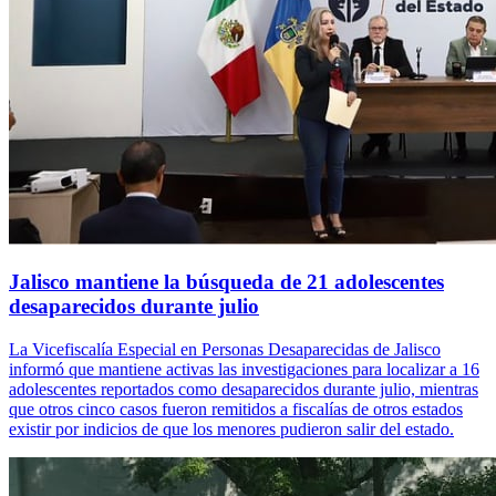
Jalisco mantiene la búsqueda de 21 adolescentes
desaparecidos durante julio
La Vicefiscalía Especial en Personas Desaparecidas de Jalisco
informó que mantiene activas las investigaciones para localizar a 16
adolescentes reportados como desaparecidos durante julio, mientras
que otros cinco casos fueron remitidos a fiscalías de otros estados
existir por indicios de que los menores pudieron salir del estado.