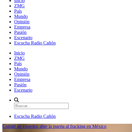
Inicio
ZMG
País
Mundo
Opinión
Empresa
Pasión
Escenario
Escucha Radio Cañón
Inicio
ZMG
País
Mundo
Opinión
Empresa
Pasión
Escenario
Escucha Radio Cañón
Comité de expertos abre la puerta al fracking en México