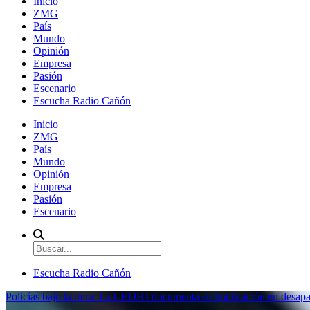
Inicio
ZMG
País
Mundo
Opinión
Empresa
Pasión
Escenario
Escucha Radio Cañón
Inicio
ZMG
País
Mundo
Opinión
Empresa
Pasión
Escenario
Escucha Radio Cañón
Policías bajo la mira: La CEDHJ documenta su implicación en desapa