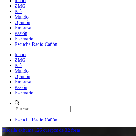
Inicio
ZMG
País
Mundo
Opinión
Empresa
Pasión
Escenario
Escucha Radio Cañón
Inicio
ZMG
País
Mundo
Opinión
Empresa
Pasión
Escenario
Escucha Radio Cañón
Fiscalía exhuma 126 cuerpos de 32 fosas