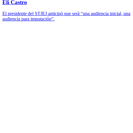
Eli Castro
El presidente del STJEJ anticipó que será “una audiencia inicial, una
audiencia para imputación”.