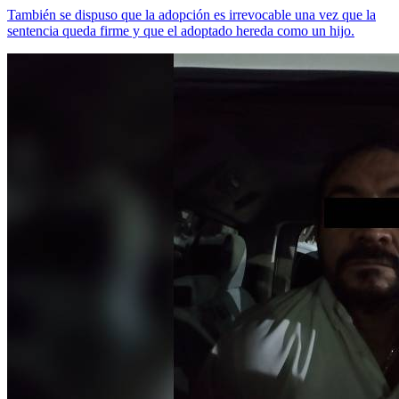
También se dispuso que la adopción es irrevocable una vez que la
sentencia queda firme y que el adoptado hereda como un hijo.