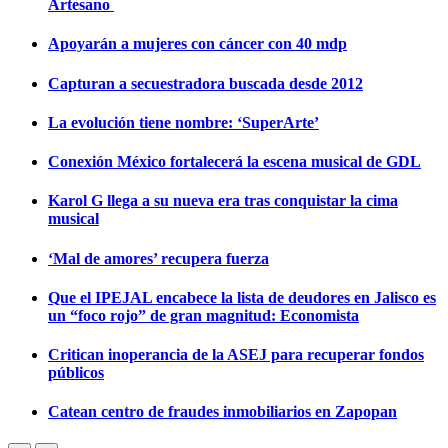
Artesano
Apoyarán a mujeres con cáncer con 40 mdp
Capturan a secuestradora buscada desde 2012
La evolución tiene nombre: ‘SuperArte’
Conexión México fortalecerá la escena musical de GDL
Karol G llega a su nueva era tras conquistar la cima
musical
‘Mal de amores’ recupera fuerza
Que el IPEJAL encabece la lista de deudores en Jalisco es
un “foco rojo” de gran magnitud: Economista
Critican inoperancia de la ASEJ para recuperar fondos
públicos
Catean centro de fraudes inmobiliarios en Zapopan