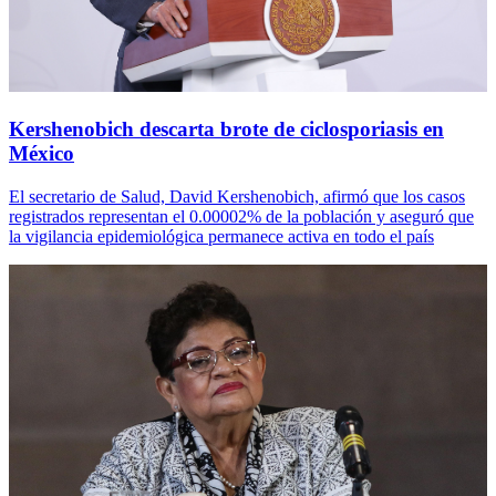
Kershenobich descarta brote de ciclosporiasis en
México
El secretario de Salud, David Kershenobich, afirmó que los casos
registrados representan el 0.00002% de la población y aseguró que
la vigilancia epidemiológica permanece activa en todo el país