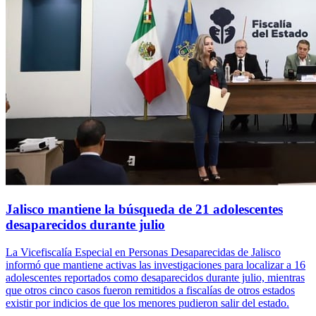
Jalisco mantiene la búsqueda de 21 adolescentes
desaparecidos durante julio
La Vicefiscalía Especial en Personas Desaparecidas de Jalisco
informó que mantiene activas las investigaciones para localizar a 16
adolescentes reportados como desaparecidos durante julio, mientras
que otros cinco casos fueron remitidos a fiscalías de otros estados
existir por indicios de que los menores pudieron salir del estado.