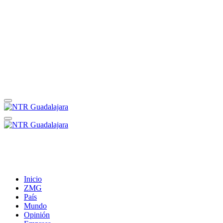
Inicio
ZMG
País
Mundo
Opinión