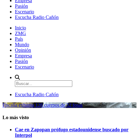
Empresa
Pasión
Escenario
Escucha Radio Cañón
Inicio
ZMG
País
Mundo
Opinión
Empresa
Pasión
Escenario
Escucha Radio Cañón
Fiscalía exhuma 126 cuerpos de 32 fosas
Lo más visto
Cae en Zapopan prófugo estadounidense buscado por
Interpol