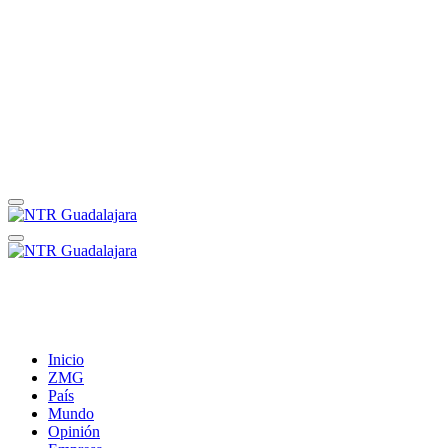
Inicio
ZMG
País
Mundo
Opinión