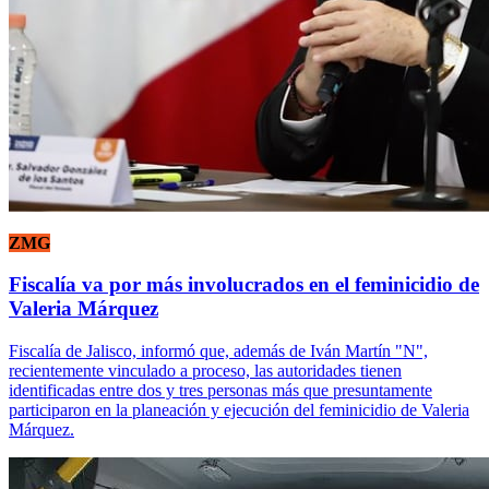
ZMG
Fiscalía va por más involucrados en el feminicidio de
Valeria Márquez
Fiscalía de Jalisco, informó que, además de Iván Martín "N",
recientemente vinculado a proceso, las autoridades tienen
identificadas entre dos y tres personas más que presuntamente
participaron en la planeación y ejecución del feminicidio de Valeria
Márquez.