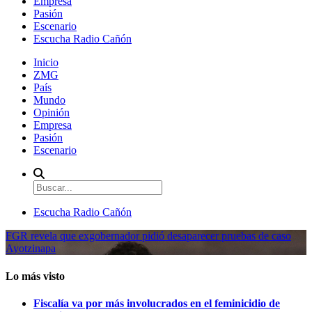
Empresa
Pasión
Escenario
Escucha Radio Cañón
Inicio
ZMG
País
Mundo
Opinión
Empresa
Pasión
Escenario
Escucha Radio Cañón
FGR revela que exgobernador pidió desaparecer pruebas de caso
Ayotzinapa
Lo más visto
Fiscalía va por más involucrados en el feminicidio de