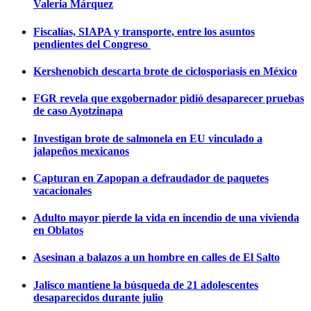
Valeria Márquez
Fiscalías, SIAPA y transporte, entre los asuntos
pendientes del Congreso
Kershenobich descarta brote de ciclosporiasis en México
FGR revela que exgobernador pidió desaparecer pruebas
de caso Ayotzinapa
Investigan brote de salmonela en EU vinculado a
jalapeños mexicanos
Capturan en Zapopan a defraudador de paquetes
vacacionales
Adulto mayor pierde la vida en incendio de una vivienda
en Oblatos
Asesinan a balazos a un hombre en calles de El Salto
Jalisco mantiene la búsqueda de 21 adolescentes
desaparecidos durante julio