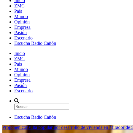
Inicio
ZMG
País
Mundo
Opinión
Empresa
Pasión
Escenario
Escucha Radio Cañón
Inicio
ZMG
País
Mundo
Opinión
Empresa
Pasión
Escenario
Escucha Radio Cañón
Proponen consulta popular por desarrollo de vivienda en Mirador de S