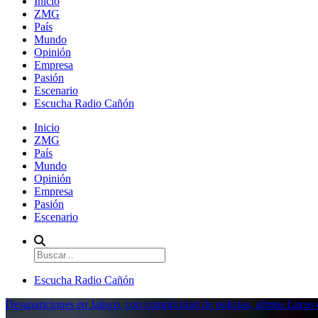
Inicio
ZMG
País
Mundo
Opinión
Empresa
Pasión
Escenario
Escucha Radio Cañón
Inicio
ZMG
País
Mundo
Opinión
Empresa
Pasión
Escenario
Escucha Radio Cañón
Desapariciones en Jalisco, con complicidad de policías, afirma Lazo