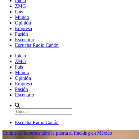
Inicio
ZMG
País
Mundo
Opinión
Empresa
Pasión
Escenario
Escucha Radio Cañón
Inicio
ZMG
País
Mundo
Opinión
Empresa
Pasión
Escenario
Escucha Radio Cañón
Comité de expertos abre la puerta al fracking en México