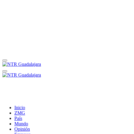
Inicio
ZMG
País
Mundo
Opinión