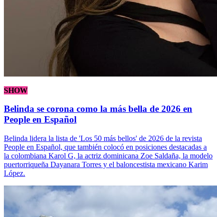
SHOW
Belinda se corona como la más bella de 2026 en
People en Español
Belinda lidera la lista de 'Los 50 más bellos' de 2026 de la revista
People en Español, que también colocó en posiciones destacadas a
la colombiana Karol G, la actriz dominicana Zoe Saldaña, la modelo
puertorriqueña Dayanara Torres y el baloncestista mexicano Karim
López.