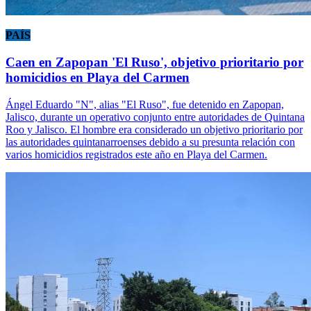
PAÍS
Caen en Zapopan 'El Ruso', objetivo prioritario por
homicidios en Playa del Carmen
Ángel Eduardo "N", alias "El Ruso", fue detenido en Zapopan,
Jalisco, durante un operativo conjunto entre autoridades de Quintana
Roo y Jalisco. El hombre era considerado un objetivo prioritario por
las autoridades quintanarroenses debido a su presunta relación con
varios homicidios registrados este año en Playa del Carmen.