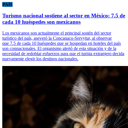
PAÍS
Turismo nacional sostiene al sector en México: 7.5 de
cada 10 huéspedes son mexicanos
Los mexicanos son actualmente el principal sostén del sector
turístico del país, aseveró la Concanaco-Servytur, al observar
que 7.5 de cada 10 huéspedes que se hospedan en hoteles del país
son connacionales. El organismo alertó de esta situación y de la
necesidad de redoblar esfuerzos para que el turista extranjero decida
nuevamente elegir los destinos nacionales.