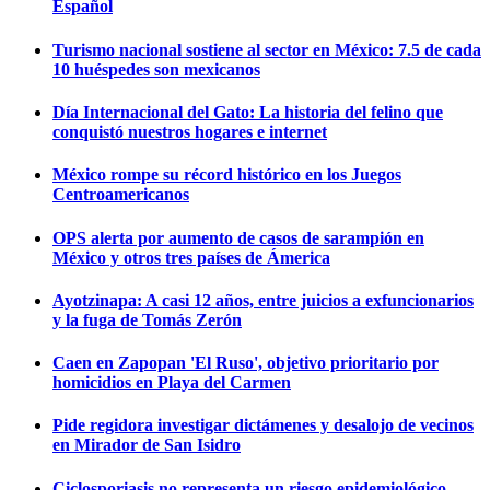
Español
Turismo nacional sostiene al sector en México: 7.5 de cada
10 huéspedes son mexicanos
Día Internacional del Gato: La historia del felino que
conquistó nuestros hogares e internet
México rompe su récord histórico en los Juegos
Centroamericanos
OPS alerta por aumento de casos de sarampión en
México y otros tres países de Ámerica
Ayotzinapa: A casi 12 años, entre juicios a exfuncionarios
y la fuga de Tomás Zerón
Caen en Zapopan 'El Ruso', objetivo prioritario por
homicidios en Playa del Carmen
Pide regidora investigar dictámenes y desalojo de vecinos
en Mirador de San Isidro
Ciclosporiasis no representa un riesgo epidemiológico