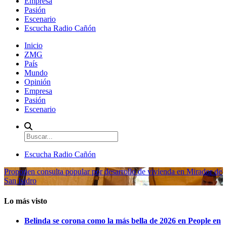
Empresa
Pasión
Escenario
Escucha Radio Cañón
Inicio
ZMG
País
Mundo
Opinión
Empresa
Pasión
Escenario
Escucha Radio Cañón
Proponen consulta popular por desarrollo de vivienda en Mirador de
San Isidro
Lo más visto
Belinda se corona como la más bella de 2026 en People en