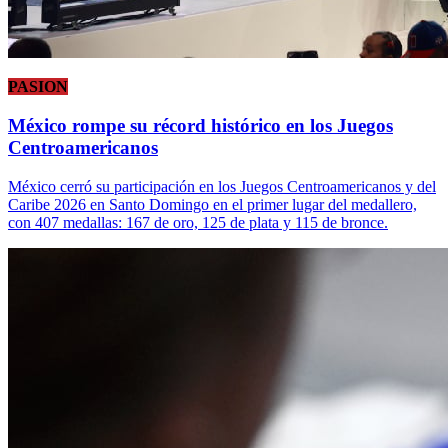
PASION
México rompe su récord histórico en los Juegos
Centroamericanos
México cerró su participación en los Juegos Centroamericanos y del
Caribe 2026 en Santo Domingo en el primer lugar del medallero,
con 407 medallas: 167 de oro, 125 de plata y 115 de bronce.