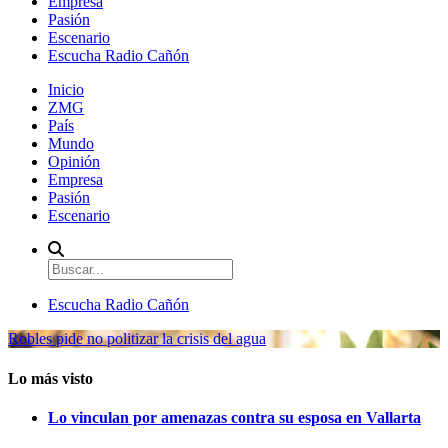
Empresa
Pasión
Escenario
Escucha Radio Cañón
Inicio
ZMG
País
Mundo
Opinión
Empresa
Pasión
Escenario
Escucha Radio Cañón
Robles pide no politizar la crisis del agua
Lo más visto
Lo vinculan por amenazas contra su esposa en Vallarta