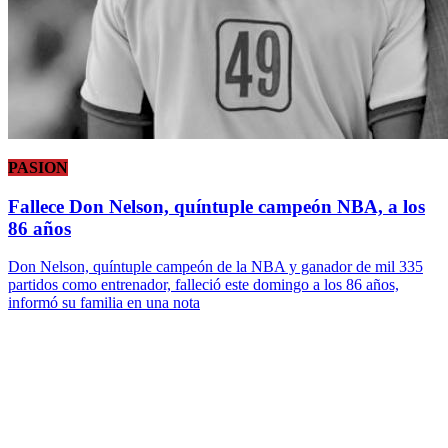
PASION
Fallece Don Nelson, quíntuple campeón NBA, a los
86 años
Don Nelson, quíntuple campeón de la NBA y ganador de mil 335
partidos como entrenador, falleció este domingo a los 86 años,
informó su familia en una nota