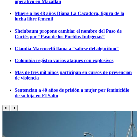
operativo en Mazatlán
Muere a los 48 años Diana La Cazadora, figura de la
lucha libre femenil
Sheinbaum propone cambiar el nombre del Paso de
Cortés por “Paso de los Pueblos Indígenas”
Claudia Marcucetti llama a “salirse del algoritmo”
Colombia registra varios ataques con explosivos
Más de tres mil niños participan en cursos de prevención
de violencia
Sentencian a 40 años de prisión a mujer por feminicidio
de su hija en El Salto