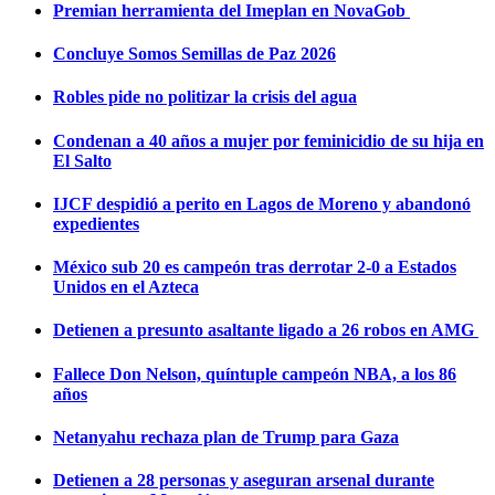
Premian herramienta del Imeplan en NovaGob
Concluye Somos Semillas de Paz 2026
Robles pide no politizar la crisis del agua
Condenan a 40 años a mujer por feminicidio de su hija en
El Salto
IJCF despidió a perito en Lagos de Moreno y abandonó
expedientes
México sub 20 es campeón tras derrotar 2-0 a Estados
Unidos en el Azteca
Detienen a presunto asaltante ligado a 26 robos en AMG
Fallece Don Nelson, quíntuple campeón NBA, a los 86
años
Netanyahu rechaza plan de Trump para Gaza
Detienen a 28 personas y aseguran arsenal durante