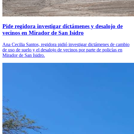
Pide regidora investigar dictámenes y desalojo de
vecinos en Mirador de San Isidro
Ana Cecilia Santos, regidora pidió investigar dictámenes de cambio
de uso de suelo y el desalojo de vecinos por parte de policías en
Mirador de San Isidro.