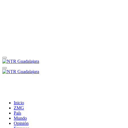
Inicio
ZMG
País
Mundo
Opinión