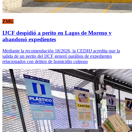
ZMG
IJCF despidió a perito en Lagos de Moreno y
abandonó expedientes
Mediante la recomendación 18/2026, la CEDHJ acredita que la
salida de un perito del IJCF generó parálisis de expedientes
relacionados con delitos de homicidio culposo