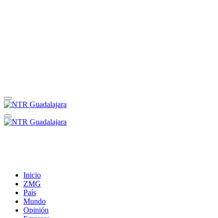
Inicio
ZMG
País
Mundo
Opinión