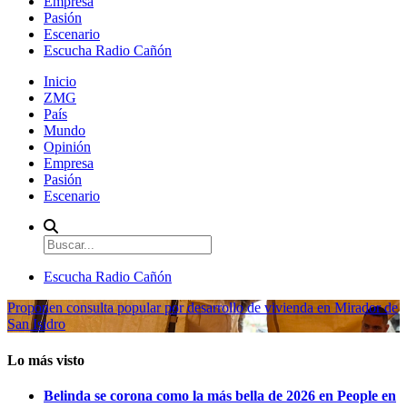
Empresa
Pasión
Escenario
Escucha Radio Cañón
Inicio
ZMG
País
Mundo
Opinión
Empresa
Pasión
Escenario
Escucha Radio Cañón
Proponen consulta popular por desarrollo de vivienda en Mirador de
San Isidro
Lo más visto
Belinda se corona como la más bella de 2026 en People en