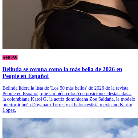
SHOW
Belinda se corona como la más bella de 2026 en
People en Español
Belinda lidera la lista de 'Los 50 más bellos' de 2026 de la revista
People en Español, que también colocó en posiciones destacadas a
la colombiana Karol G, la actriz dominicana Zoe Saldaña, la modelo
puertorriqueña Dayanara Torres y el baloncestista mexicano Karim
López.