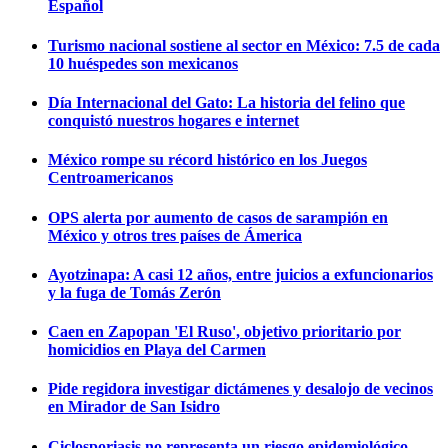
Español
Turismo nacional sostiene al sector en México: 7.5 de cada
10 huéspedes son mexicanos
Día Internacional del Gato: La historia del felino que
conquistó nuestros hogares e internet
México rompe su récord histórico en los Juegos
Centroamericanos
OPS alerta por aumento de casos de sarampión en
México y otros tres países de Ámerica
Ayotzinapa: A casi 12 años, entre juicios a exfuncionarios
y la fuga de Tomás Zerón
Caen en Zapopan 'El Ruso', objetivo prioritario por
homicidios en Playa del Carmen
Pide regidora investigar dictámenes y desalojo de vecinos
en Mirador de San Isidro
Ciclosporiasis no representa un riesgo epidemiológico