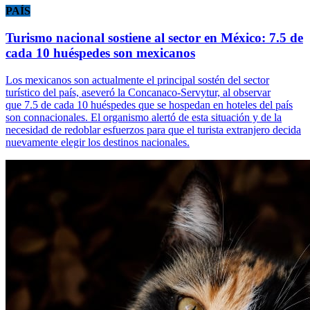
PAÍS
Turismo nacional sostiene al sector en México: 7.5 de
cada 10 huéspedes son mexicanos
Los mexicanos son actualmente el principal sostén del sector
turístico del país, aseveró la Concanaco-Servytur, al observar
que 7.5 de cada 10 huéspedes que se hospedan en hoteles del país
son connacionales. El organismo alertó de esta situación y de la
necesidad de redoblar esfuerzos para que el turista extranjero decida
nuevamente elegir los destinos nacionales.