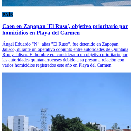
PAÍS
Caen en Zapopan 'El Ruso', objetivo prioritario por
homicidios en Playa del Carmen
Ángel Eduardo "N", alias "El Ruso", fue detenido en Zapopan,
Jalisco, durante un operativo conjunto entre autoridades de Quintana
Roo y Jalisco. El hombre era considerado un objetivo prioritario por
las autoridades quintanarroenses debido a su presunta relación con
varios homicidios registrados este año en Playa del Carmen.