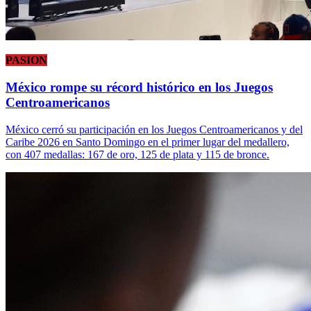
PASION
México rompe su récord histórico en los Juegos
Centroamericanos
México cerró su participación en los Juegos Centroamericanos y del
Caribe 2026 en Santo Domingo en el primer lugar del medallero,
con 407 medallas: 167 de oro, 125 de plata y 115 de bronce.