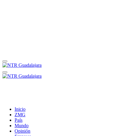
Inicio
ZMG
País
Mundo
Opinión