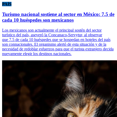
PAÍS
Turismo nacional sostiene al sector en México: 7.5 de
cada 10 huéspedes son mexicanos
Los mexicanos son actualmente el principal sostén del sector
turístico del país, aseveró la Concanaco-Servytur, al observar
que 7.5 de cada 10 huéspedes que se hospedan en hoteles del país
son connacionales. El organismo alertó de esta situación y de la
necesidad de redoblar esfuerzos para que el turista extranjero decida
nuevamente elegir los destinos nacionales.