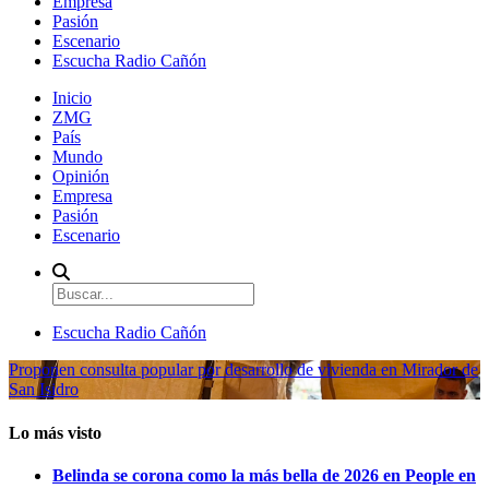
Empresa
Pasión
Escenario
Escucha Radio Cañón
Inicio
ZMG
País
Mundo
Opinión
Empresa
Pasión
Escenario
Escucha Radio Cañón
Proponen consulta popular por desarrollo de vivienda en Mirador de
San Isidro
Lo más visto
Belinda se corona como la más bella de 2026 en People en