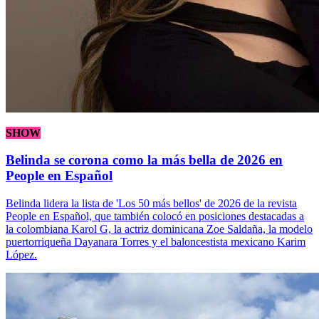
SHOW
Belinda se corona como la más bella de 2026 en
People en Español
Belinda lidera la lista de 'Los 50 más bellos' de 2026 de la revista
People en Español, que también colocó en posiciones destacadas a
la colombiana Karol G, la actriz dominicana Zoe Saldaña, la modelo
puertorriqueña Dayanara Torres y el baloncestista mexicano Karim
López.