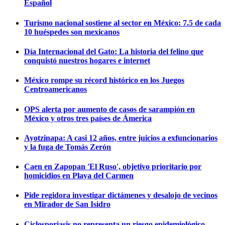
Español
Turismo nacional sostiene al sector en México: 7.5 de cada
10 huéspedes son mexicanos
Día Internacional del Gato: La historia del felino que
conquistó nuestros hogares e internet
México rompe su récord histórico en los Juegos
Centroamericanos
OPS alerta por aumento de casos de sarampión en
México y otros tres países de Ámerica
Ayotzinapa: A casi 12 años, entre juicios a exfuncionarios
y la fuga de Tomás Zerón
Caen en Zapopan 'El Ruso', objetivo prioritario por
homicidios en Playa del Carmen
Pide regidora investigar dictámenes y desalojo de vecinos
en Mirador de San Isidro
Ciclosporiasis no representa un riesgo epidemiológico