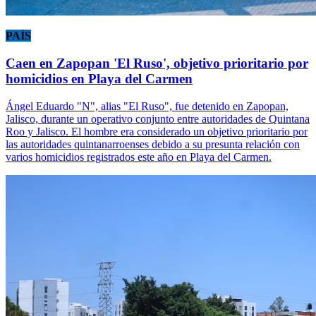
PAÍS
Caen en Zapopan 'El Ruso', objetivo prioritario por
homicidios en Playa del Carmen
Ángel Eduardo "N", alias "El Ruso", fue detenido en Zapopan,
Jalisco, durante un operativo conjunto entre autoridades de Quintana
Roo y Jalisco. El hombre era considerado un objetivo prioritario por
las autoridades quintanarroenses debido a su presunta relación con
varios homicidios registrados este año en Playa del Carmen.