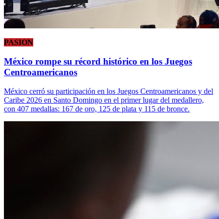
PASION
México rompe su récord histórico en los Juegos
Centroamericanos
México cerró su participación en los Juegos Centroamericanos y del
Caribe 2026 en Santo Domingo en el primer lugar del medallero,
con 407 medallas: 167 de oro, 125 de plata y 115 de bronce.