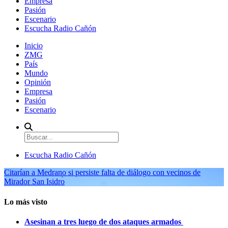
Empresa
Pasión
Escenario
Escucha Radio Cañón
Inicio
ZMG
País
Mundo
Opinión
Empresa
Pasión
Escenario
Escucha Radio Cañón
Citarían a Medrano si persiste falta de diálogo con vecinos de
Mirador San Isidro
Lo más visto
Asesinan a tres luego de dos ataques armados