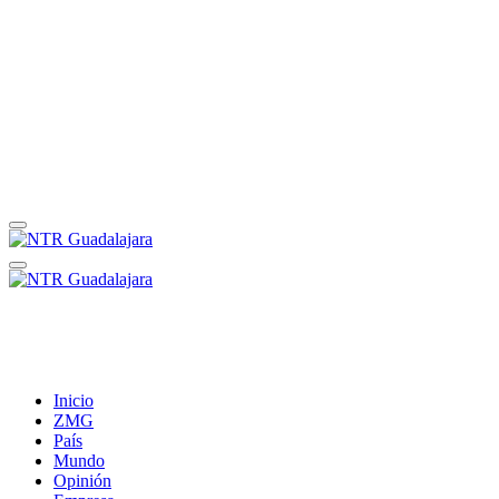
Inicio
ZMG
País
Mundo
Opinión