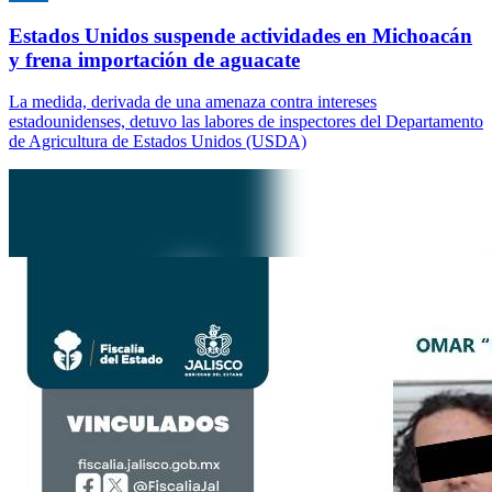
Estados Unidos suspende actividades en Michoacán
y frena importación de aguacate
La medida, derivada de una amenaza contra intereses
estadounidenses, detuvo las labores de inspectores del Departamento
de Agricultura de Estados Unidos (USDA)