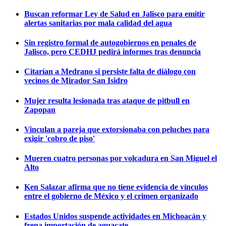
Buscan reformar Ley de Salud en Jalisco para emitir
alertas sanitarias por mala calidad del agua
Sin registro formal de autogobiernos en penales de
Jalisco, pero CEDHJ pedirá informes tras denuncia
Citarían a Medrano si persiste falta de diálogo con
vecinos de Mirador San Isidro
Mujer resulta lesionada tras ataque de pitbull en
Zapopan
Vinculan a pareja que extorsionaba con peluches para
exigir 'cobro de piso'
Mueren cuatro personas por volcadura en San Miguel el
Alto
Ken Salazar afirma que no tiene evidencia de vínculos
entre el gobierno de México y el crimen organizado
Estados Unidos suspende actividades en Michoacán y
frena importación de aguacate