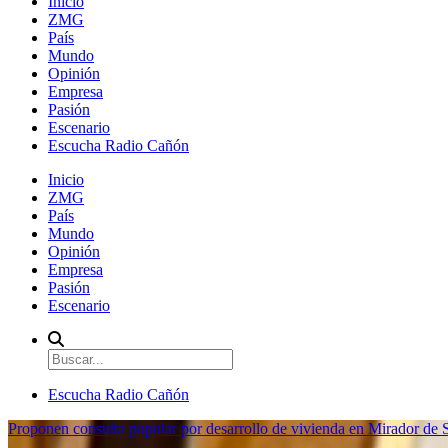
Inicio
ZMG
País
Mundo
Opinión
Empresa
Pasión
Escenario
Escucha Radio Cañón
Inicio
ZMG
País
Mundo
Opinión
Empresa
Pasión
Escenario
Escucha Radio Cañón
Proponen consulta popular por desarrollo de vivienda en Mirador de S