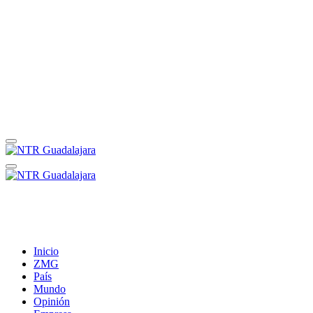
Inicio
ZMG
País
Mundo
Opinión