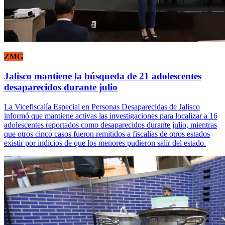
ZMG
Jalisco mantiene la búsqueda de 21 adolescentes
desaparecidos durante julio
La Vicefiscalía Especial en Personas Desaparecidas de Jalisco
informó que mantiene activas las investigaciones para localizar a 16
adolescentes reportados como desaparecidos durante julio, mientras
que otros cinco casos fueron remitidos a fiscalías de otros estados
existir por indicios de que los menores pudieron salir del estado.