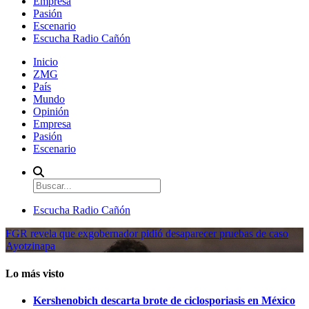
Empresa
Pasión
Escenario
Escucha Radio Cañón
Inicio
ZMG
País
Mundo
Opinión
Empresa
Pasión
Escenario
Escucha Radio Cañón
FGR revela que exgobernador pidió desaparecer pruebas de caso
Ayotzinapa
Lo más visto
Kershenobich descarta brote de ciclosporiasis en México