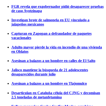
FGR revela que exgobernador pidió desaparecer pruebas
de caso Ayotzinapa
Investigan brote de salmonela en EU vinculado a
jalapeños mexicanos
Capturan en Zapopan a defraudador de paquetes
vacacionales
Adulto mayor pierde la vida en incendio de una vivienda
en Oblatos
Asesinan a balazos a un hombre en calles de El Salto
Jalisco mantiene la búsqueda de 21 adolescentes
desaparecidos durante julio
Asesinan a balazos a un hombre en Tlajomulco
Desarticulan en Cataluña célula del CJNG y decomisan
2.5 toneladas de metanfetamina