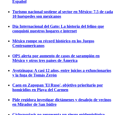
Español
Turismo nacional sostiene al sector en México: 7.5 de cada
10 huéspedes son mexicanos
Día Internacional del Gato: La historia del felino que
conquistó nuestros hogares e internet
México rompe su récord histórico en los Juegos
Centroamericanos
OPS alerta por aumento de casos de sarampión en
México y otros tres países de Ámerica
Ayotzinapa: A casi 12 años, entre juicios a exfuncionarios
y la fuga de Tomás Zerón
Caen en Zapopan 'El Ruso', objetivo prioritario por
homicidios en Playa del Carmen
Pide regidora investigar dictámenes y desalojo de vecinos
en Mirador de San Isidro
Ciclosporiasis no representa un riesgo epidemiológico