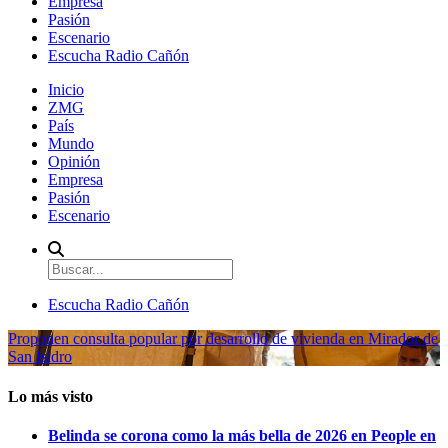
Empresa
Pasión
Escenario
Escucha Radio Cañón
Inicio
ZMG
País
Mundo
Opinión
Empresa
Pasión
Escenario
Escucha Radio Cañón
Proponen consulta popular por desarrollo de vivienda en Mirador de
San Isidro
Lo más visto
Belinda se corona como la más bella de 2026 en People en