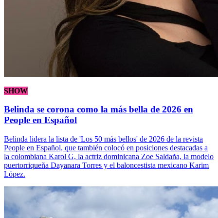
SHOW
Belinda se corona como la más bella de 2026 en
People en Español
Belinda lidera la lista de 'Los 50 más bellos' de 2026 de la revista
People en Español, que también colocó en posiciones destacadas a
la colombiana Karol G, la actriz dominicana Zoe Saldaña, la modelo
puertorriqueña Dayanara Torres y el baloncestista mexicano Karim
López.