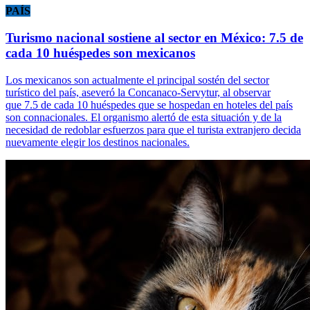
PAÍS
Turismo nacional sostiene al sector en México: 7.5 de
cada 10 huéspedes son mexicanos
Los mexicanos son actualmente el principal sostén del sector
turístico del país, aseveró la Concanaco-Servytur, al observar
que 7.5 de cada 10 huéspedes que se hospedan en hoteles del país
son connacionales. El organismo alertó de esta situación y de la
necesidad de redoblar esfuerzos para que el turista extranjero decida
nuevamente elegir los destinos nacionales.