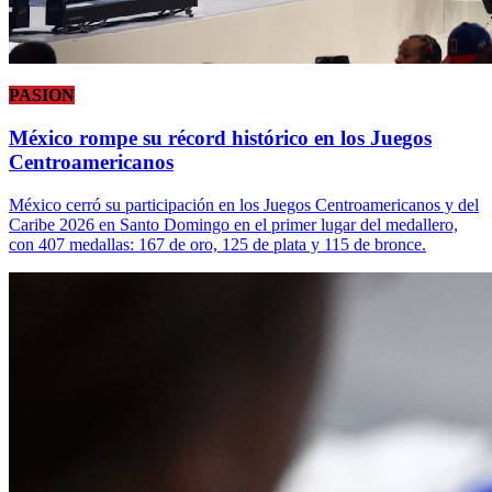
PASION
México rompe su récord histórico en los Juegos
Centroamericanos
México cerró su participación en los Juegos Centroamericanos y del
Caribe 2026 en Santo Domingo en el primer lugar del medallero,
con 407 medallas: 167 de oro, 125 de plata y 115 de bronce.