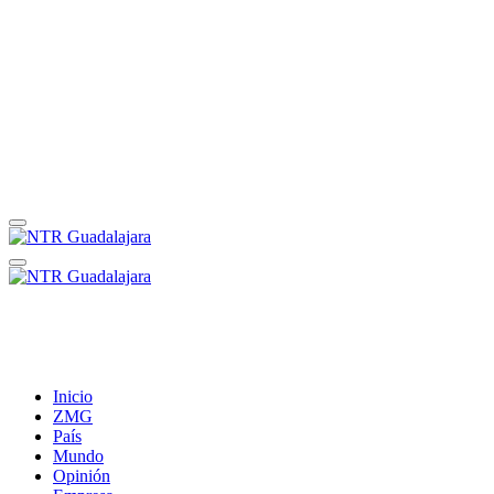
Inicio
ZMG
País
Mundo
Opinión