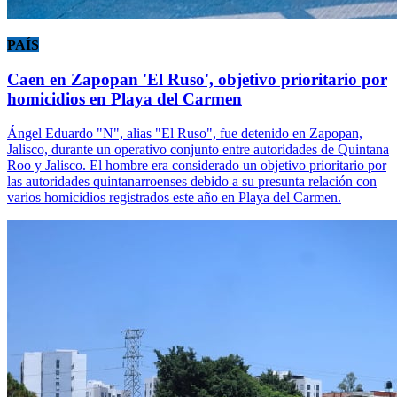
PAÍS
Caen en Zapopan 'El Ruso', objetivo prioritario por
homicidios en Playa del Carmen
Ángel Eduardo "N", alias "El Ruso", fue detenido en Zapopan,
Jalisco, durante un operativo conjunto entre autoridades de Quintana
Roo y Jalisco. El hombre era considerado un objetivo prioritario por
las autoridades quintanarroenses debido a su presunta relación con
varios homicidios registrados este año en Playa del Carmen.